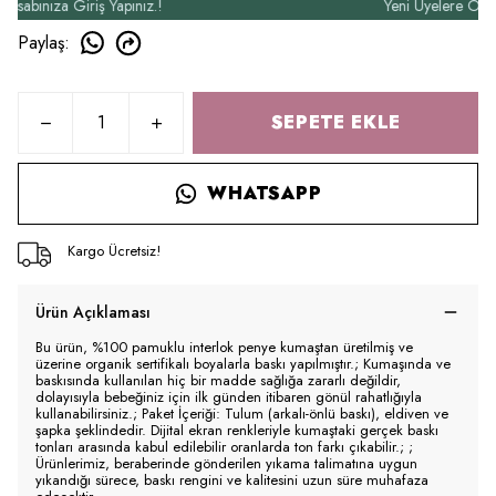
ınıza Giriş Yapınız.!
Yeni Üyelere Özel 50₺
Paylaş
:
SEPETE EKLE
WHATSAPP
Kargo Ücretsiz!
Ürün Açıklaması
Bu ürün, %100 pamuklu interlok penye kumaştan üretilmiş ve
üzerine organik sertifikalı boyalarla baskı yapılmıştır.; Kumaşında ve
baskısında kullanılan hiç bir madde sağlığa zararlı değildir,
dolayısıyla bebeğiniz için ilk günden itibaren gönül rahatlığıyla
kullanabilirsiniz.; Paket İçeriği: Tulum (arkalı-önlü baskı), eldiven ve
şapka şeklindedir. Dijital ekran renkleriyle kumaştaki gerçek baskı
tonları arasında kabul edilebilir oranlarda ton farkı çıkabilir.; ;
Ürünlerimiz, beraberinde gönderilen yıkama talimatına uygun
yıkandığı sürece, baskı rengini ve kalitesini uzun süre muhafaza