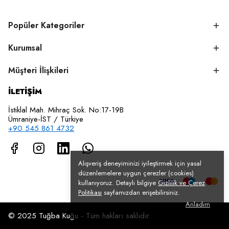
Popüler Kategoriler
Kurumsal
Müşteri İlişkileri
İLETİŞİM
İstiklal Mah. Mihraç Sok. No:17-19B
Ümraniye-İST / Türkiye
+90 545 861 4732
Alışveriş deneyiminizi iyileştirmek için yasal
düzenlemelere uygun çerezler (cookies)
kullanıyoruz. Detaylı bilgiye
Gizlilik ve Çerez
Politikası
sayfamızdan erişebilirsiniz.
Anladım
© 2025 Tuğba Kuğu - Tüm hakları saklıdır.