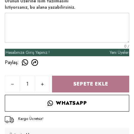
Ürünün Üzerine İsim Yazılmasını
İstiyorsanız, bu alana yazabilirsiniz.
0
/
esabınıza Giriş Yapınız.!
Yeni Üyelere Özel
Paylaş
:
SEPETE EKLE
WHATSAPP
Kargo Ücretsiz!