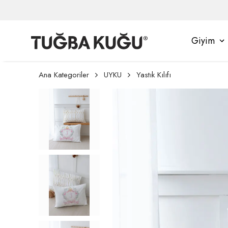
Giyim
Ana Kategoriler
UYKU
Yastık Kılıfı
 İşleminizi Tamamlayınız, Üye İseniz Hesa