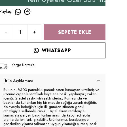
Paylaş
:
SEPETE EKLE
WHATSAPP
Kargo Ücretsiz!
Ürün Açıklaması
Bu ürün, %100 pamuklu, pamuk saten kumaştan üretilmiş ve
üzerine organik sertifikalı boyalarla baskı yapılmıştır.; Paket
içeriği: 2 adet yastık kılıfı şeklindedir.; Kumaşında ve
baskısında kullanılan hiç bir madde sağlığa zararlı değildir,
dolayısıyla bebeğiniz için ilk günden itibaren gönül
rahatlığıyla kullanabilirsiniz.; Dijital ekran renkleriyle
kumaştaki gerçek baskı tonları arasında kabul edilebilir
oranlarda ton farkı çıkabilir.; Ürünlerimiz, beraberinde
gönderilen yıkama talimatına uygun yıkandığı sürece, baskı