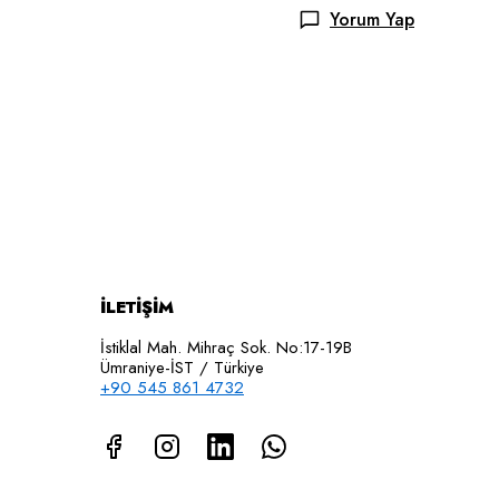
Yorum Yap
İLETİŞİM
İstiklal Mah. Mihraç Sok. No:17-19B
Ümraniye-İST / Türkiye
+90 545 861 4732