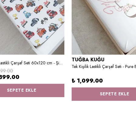
TUĞBA KUĞU
Bebek Boy Lastikli Çarşaf Seti 60x120 cm - Şimşek MCQueen ve Arkadaşları
999.00
399.00
₺ 1,099.00
SEPETE EKLE
SEPETE EKLE