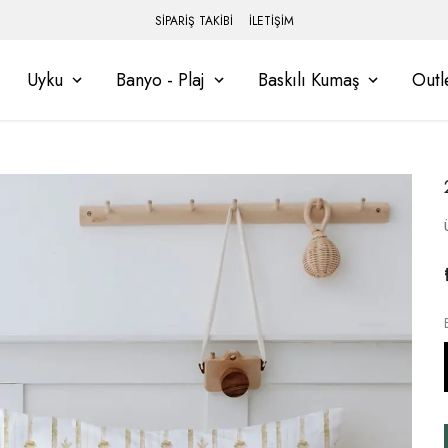
SİPARİŞ TAKİBİ
İLETİŞİM
Uyku
Banyo - Plaj
Baskılı Kumaş
Outl
bınıza Giriş Yapınız.!