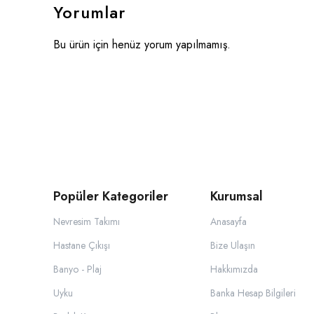
Yorumlar
Bu ürün için henüz yorum yapılmamış.
Popüler Kategoriler
Kurumsal
Nevresim Takımı
Anasayfa
Hastane Çıkışı
Bize Ulaşın
Banyo - Plaj
Hakkımızda
Uyku
Banka Hesap Bilgileri