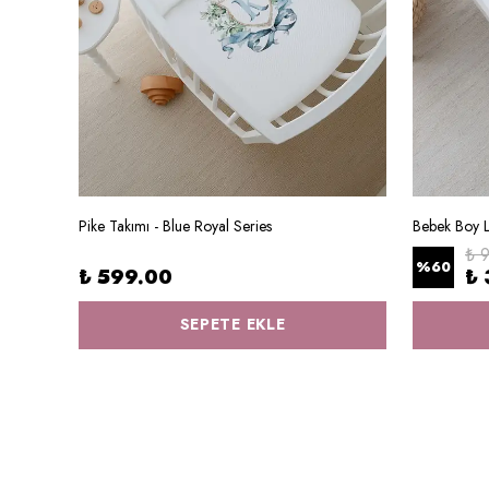
Pike Takımı - Blue Royal Series
Anne Yanı Beşik Nevresim Takımı (60x100) - Iconic Serisi - Blonde Mermaid
₺ 
%
60
₺ 599.00
₺ 
SEPETE EKLE