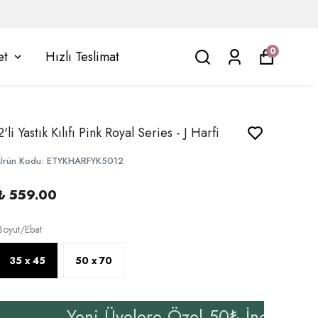
0
et
Hızlı Teslimat
2'li Yastık Kılıfı Pink Royal Series - J Harfi
Ürün Kodu
:
ETYKHARFYK5012
₺ 559.00
Boyut/Ebat
35 x 45
50 x 70
Yeni Üyelere Özel 50₺ İndirim Kampanyasın