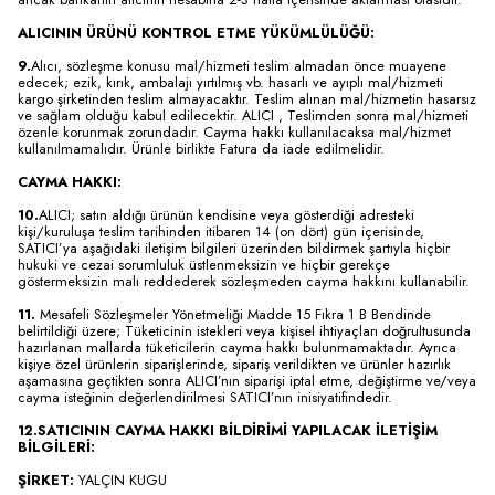
ALICININ ÜRÜNÜ KONTROL ETME YÜKÜMLÜLÜĞÜ:
9.
Alıcı, sözleşme konusu mal/hizmeti teslim almadan önce muayene
edecek; ezik, kırık, ambalajı yırtılmış vb. hasarlı ve ayıplı mal/hizmeti
kargo şirketinden teslim almayacaktır. Teslim alınan mal/hizmetin hasarsız
ve sağlam olduğu kabul edilecektir. ALICI , Teslimden sonra mal/hizmeti
özenle korunmak zorundadır. Cayma hakkı kullanılacaksa mal/hizmet
kullanılmamalıdır. Ürünle birlikte Fatura da iade edilmelidir.
CAYMA HAKKI:
10.
ALICI; satın aldığı ürünün kendisine veya gösterdiği adresteki
kişi/kuruluşa teslim tarihinden itibaren 14 (on dört) gün içerisinde,
SATICI’ya aşağıdaki iletişim bilgileri üzerinden bildirmek şartıyla hiçbir
hukuki ve cezai sorumluluk üstlenmeksizin ve hiçbir gerekçe
göstermeksizin malı reddederek sözleşmeden cayma hakkını kullanabilir.
11.
Mesafeli Sözleşmeler Yönetmeliği Madde 15 Fıkra 1 B Bendinde
belirtildiği üzere; Tüketicinin istekleri veya kişisel ihtiyaçları doğrultusunda
hazırlanan mallarda tüketicilerin cayma hakkı bulunmamaktadır. Ayrıca
kişiye özel ürünlerin siparişlerinde, sipariş verildikten ve ürünler hazırlık
aşamasına geçtikten sonra ALICI’nın siparişi iptal etme, değiştirme ve/veya
cayma isteğinin değerlendirilmesi SATICI’nın inisiyatifindedir.
12.SATICININ CAYMA HAKKI BİLDİRİMİ YAPILACAK İLETİŞİM
BİLGİLERİ:
ŞİRKET:
YALÇIN KUGU