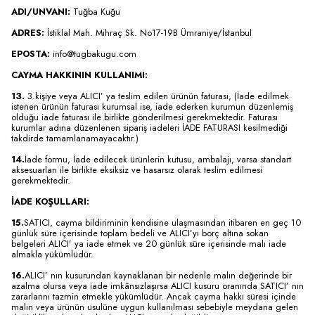
ADI/UNVANI:
Tuğba Kuğu
ADRES:
İstiklal Mah. Mihraç Sk. No17-19B Ümraniye/İstanbul
EPOSTA:
info@tugbakugu.com
CAYMA HAKKININ KULLANIMI:
13.
3.kişiye veya ALICI’ ya teslim edilen ürünün faturası, (İade edilmek
istenen ürünün faturası kurumsal ise, iade ederken kurumun düzenlemiş
olduğu iade faturası ile birlikte gönderilmesi gerekmektedir. Faturası
kurumlar adına düzenlenen sipariş iadeleri İADE FATURASI kesilmediği
takdirde tamamlanamayacaktır.)
14.
İade formu, İade edilecek ürünlerin kutusu, ambalajı, varsa standart
aksesuarları ile birlikte eksiksiz ve hasarsız olarak teslim edilmesi
gerekmektedir.
İADE KOŞULLARI:
15.
SATICI, cayma bildiriminin kendisine ulaşmasından itibaren en geç 10
günlük süre içerisinde toplam bedeli ve ALICI’yı borç altına sokan
belgeleri ALICI’ ya iade etmek ve 20 günlük süre içerisinde malı iade
almakla yükümlüdür.
16.
ALICI’ nın kusurundan kaynaklanan bir nedenle malın değerinde bir
azalma olursa veya iade imkânsızlaşırsa ALICI kusuru oranında SATICI’ nın
zararlarını tazmin etmekle yükümlüdür. Ancak cayma hakkı süresi içinde
malın veya ürünün usulüne uygun kullanılması sebebiyle meydana gelen