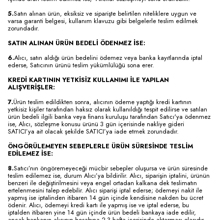
5.
Satın alınan ürün, eksiksiz ve siparişte belirtilen niteliklere uygun ve
varsa garanti belgesi, kullanım klavuzu gibi belgelerle teslim edilmek
zorundadır.
SATIN ALINAN ÜRÜN BEDELİ ÖDENMEZ İSE:
6.
Alıcı, satın aldığı ürün bedelini ödemez veya banka kayıtlarında iptal
ederse, Satıcının ürünü teslim yükümlülüğü sona erer.
KREDİ KARTININ YETKİSİZ KULLANIMI İLE YAPILAN
ALIŞVERİŞLER:
7.
Ürün teslim edildikten sonra, alıcının ödeme yaptığı kredi kartının
yetkisiz kişiler tarafından haksız olarak kullanıldığı tespit edilirse ve satılan
ürün bedeli ilgili banka veya finans kuruluşu tarafından Satıcı'ya ödenmez
ise, Alıcı, sözleşme konusu ürünü 3 gün içerisinde nakliye gideri
SATICI’ya ait olacak şekilde SATICI’ya iade etmek zorundadır.
ÖNGÖRÜLEMEYEN SEBEPLERLE ÜRÜN SÜRESİNDE TESLİM
EDİLEMEZ İSE:
8.
Satıcı’nın öngöremeyeceği mücbir sebepler oluşursa ve ürün süresinde
teslim edilemez ise, durum Alıcı’ya bildirilir. Alıcı, siparişin iptalini, ürünün
benzeri ile değiştirilmesini veya engel ortadan kalkana dek teslimatın
ertelenmesini talep edebilir. Alıcı siparişi iptal ederse; ödemeyi nakit ile
yapmış ise iptalinden itibaren 14 gün içinde kendisine nakden bu ücret
ödenir. Alıcı, ödemeyi kredi kartı ile yapmış ise ve iptal ederse, bu
iptalden itibaren yine 14 gün içinde ürün bedeli bankaya iade edilir,
ancak bankanın alıcının hesabına 2-3 hafta içerisinde aktarması olasıdır.