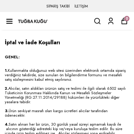
SİPARİŞ TAKİBİ
İLETİŞİM
0
İptal ve İade Koşulları
GENEL:
1.
Kullanmakta olduğunuz web sitesi üzerinden elektronik ortamda sipariş
verdiğiniz takdirde, size sunulan ön bilgilendirme formunu ve mesafeli
satış sözleşmesini kabul etmiş sayılırsınız.
2.
Alıcılar, satın aldıkları ürünün satış ve teslimi ile ilgili olarak 6502 sayılı
Tüketicinin Korunması Hakkında Kanun ve Mesafeli Sözleşmeler
Yönetmeliği (RG:27.11.2014/29188) hükümleri ile yürürlükteki diğer
yasalara tabidir.
3.
Ürün sevkiyat masrafı olan kargo ücretleri alıcılar tarafından
ödenecektir.
4.
Satın alınan her bir ürün, 30 günlük yasal süreyi aşmamak kaydı ile
alıcının gösterdiği adresteki kişi ve/veya kuruluşa teslim edilir. Bu süre
içinde ürün teslim edilmez ise, Alıcılar sözleşmeyi sona erdirebilir.