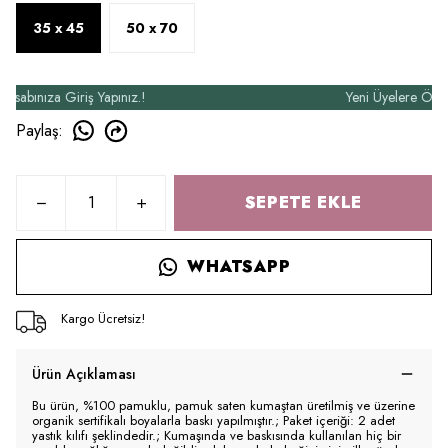
35 x 45
50 x 70
ınıza Giriş Yapınız.!
Yeni Üyelere Özel 50₺
Paylaş
:
SEPETE EKLE
WHATSAPP
Kargo Ücretsiz!
Ürün Açıklaması
Bu ürün, %100 pamuklu, pamuk saten kumaştan üretilmiş ve üzerine
organik sertifikalı boyalarla baskı yapılmıştır.; Paket içeriği: 2 adet
yastık kılıfı şeklindedir.; Kumaşında ve baskısında kullanılan hiç bir