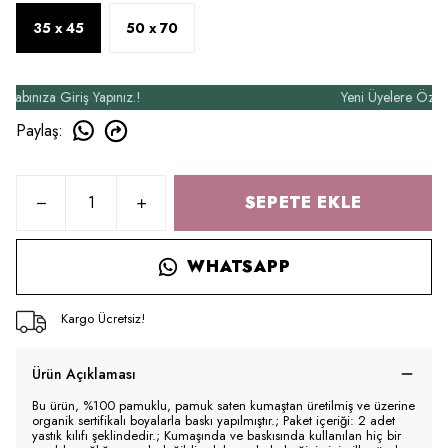
35 x 45
50 x 70
nıza Giriş Yapınız.!
Yeni Üyelere Özel 50₺ 
Paylaş
:
SEPETE EKLE
WHATSAPP
Kargo Ücretsiz!
Ürün Açıklaması
Bu ürün, %100 pamuklu, pamuk saten kumaştan üretilmiş ve üzerine
organik sertifikalı boyalarla baskı yapılmıştır.; Paket içeriği: 2 adet
yastık kılıfı şeklindedir.; Kumaşında ve baskısında kullanılan hiç bir