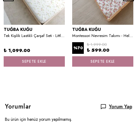
TUĞBA KUĞU
TUĞBA KUĞU
Tek Kişilik Lastikli Çarşaf Seti - Little Deer Series - F Harfi
Montessori Nevresim Takımı - Hello Kitty
₺ 1,999.00
%
70
₺ 599.00
₺ 1,099.00
SEPETE EKLE
SEPETE EKLE
Yorumlar
Yorum Yap
Bu ürün için henüz yorum yapılmamış.