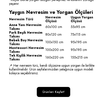
yaşanır.
Yaygın Nevresim ve Yorgan Ölçüleri
Nevresim
Uygun Yorgan
Nevresim Türü
Ölçüsü
Ölçüsü
Anne Yanı Nevresim
60x100 cm
55x95 cm
Takımı
Park Beşik Nevresim
80x120 cm
75x115 cm
Takımı
Bebek Boy Nevresim
100x150 cm
95x195 cm
Takımı
Montessori Nevresim
100x200 cm
95x195 cm
Takımı
Tek Kişilik Nevresim
160x220 cm
155x215 cm
Takımı
📌 Her nevresim türü, kendi ölçüsüne uygun yorgan ile birlikte
kullanılmalıdır. Ürün sayfalarımızdan yatağınıza uygun modeli
kolayca seçebilirsiniz.
Ürünleri Keşfet!