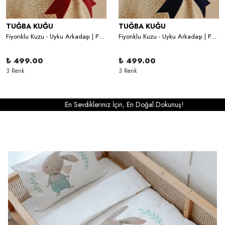
TUĞBA KUĞU
TUĞBA KUĞU
Fiyonklu Kuzu - Uyku Arkadaşı | Peluş Oyuncak
Fiyonklu Kuzu - Uyku Arkadaşı | Peluş Oyuncak
₺ 499.00
₺ 499.00
3 Renk
3 Renk
evdikleriniz İçin, En Doğal Dokunuş!
En Sevdikl