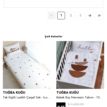
1
2
3
Çok Satanlar
TUĞBA KUĞU
TUĞBA KUĞU
Tek Kişilik Lastikli Çarşaf Seti - Iconic Serisi - Alice's Party
Bebek Boy Nevresim Takımı - 100x150 cm - Vintage Moon
₺ 1,400.00
%
57