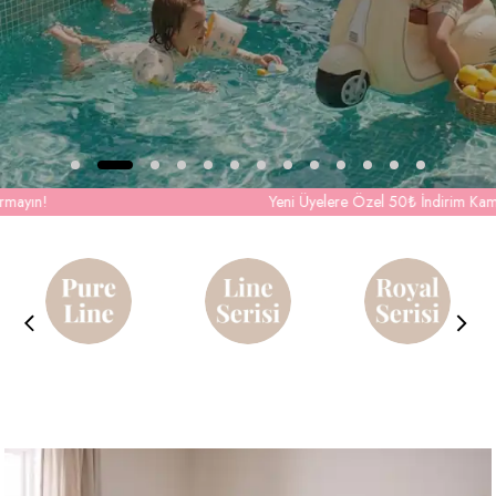
Yeni Üyelere Özel 50₺ İndirim Kampanyasından Yararlanmak İçin Üyelik