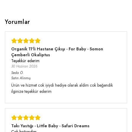
Yorumlar
Organik 11'li Hastane Çıkışı - For Baby - Somon
Çemberli Okaliptus
Teşekkür ederim
30 Haziran 2026
Seda
Ö.
Satın Alınmış
Ürün ve hizmet cok iyiydi hediye olarak aldim cok beğendik
ilginize teşekkür ederim
Takı Yastığı - Little Baby - Safari Dreams
Çok beğendim