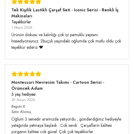
Tek Kişilik Lastikli Çarşaf Seti - Iconic Serisi - Renkli İş
Makinaları
Teşekkürler
1 Mayıs 2026
Ürünün dokusu ve kalınlığı çok iyi pamuklu yapısını
hissediyorsunuz. 2buçuk yaşındaki oğlumda çok mutlu oldu çok
teşekkür ederiz ❤️
Montessori Nevresim Takımı - Cartoon Serisi -
Örümcek Adam
3 yaş hediyesi
30 Nisan 2026
Begüm
K.
Satın Alınmış
Oğlum 3 senedir aramızda yatıyordu , gönderdiğiniz hediyeyle
yatağında yatmaya başladı . Cok sevdi . Çarşafların kalitesi
yorganın kalitesi cok güxel .Çok çok teşekkürler