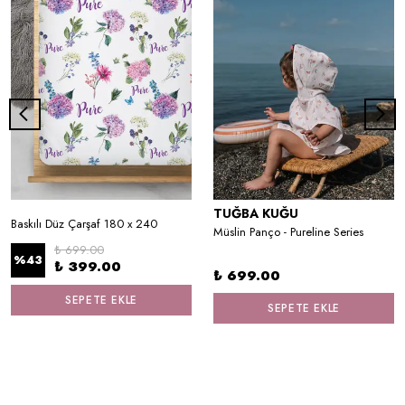
TUĞBA KUĞU
Baskılı Düz Çarşaf 180 x 240
Müslin Panço - Pureline Series
₺ 699.00
%
43
₺ 399.00
₺ 699.00
SEPETE EKLE
SEPETE EKLE