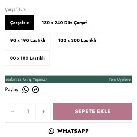
Çarşaf Türü
Çarşafsız
180 x 240 Düz Çarşaf
90 x 190 Lastikli
100 x 200 Lastikli
80 x 180 Lastikli
bınıza Giriş Yapınız.!
Yeni Üyelere Özel 50
Paylaş
:
SEPETE EKLE
WHATSAPP