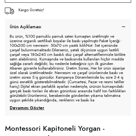
Kargo Ücretsiz!
Ürün Açıklaması
Bu ürün, %100 pamuklu pamuk saten kumaştan üretilmiştir ve
üzerine organik sertifikalı boyalar ile baskı yapılmıştır.Paket İçeriği:•
100x200 cm nevresim• 50x70 cm yastık kılıfıNot: Set içerisinde
çarşaf bulunmamaktadır.Dilerseniz, yatak ölçünüze uygun lastikli
çarşaf veya 180x240 cm baskılı düz çarşaf alternatiflerimizle birlikte
satın alabilirsiniz. Kumaşında ve baskısında kullanılan hiçbir madde
sağlığa zararlı değildir, bu nedenle bebeğiniz için ilk günden
itibaren güvenle kullanabilirsiniz. Üretim Süresi, Her bir ürün siparişe
özel olarak üretilmektedir. Nevresim ve çarşaf ürünlerinde baskı ve
üretim süresi 5 iş günüdür. Kampanya Dönemlerinde bu süre 2-4 iş
günü esneklik gösterebilmektedir. (Cumartesi, Pazar ve resmi tatiller
hariç) Dijital ekran parlaklık ayarları nedeniyle, ürünün kumaşındaki
gerçek baskı tonları ile ekran görüntüsü arasında hafif ton farklılıkları
görülebilir.Ürünlerimiz, beraberinde gönderilen yıkama talimatına
uygun şekilde yıkandığında, renklerini ve baskı ka
Devamını Göster
Montessori Kapitoneli Yorgan -