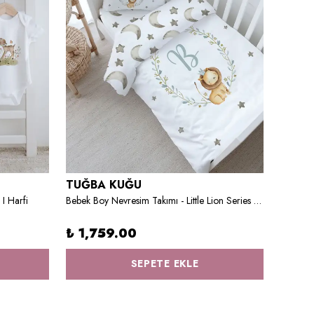
TUĞBA KUĞU
TUĞB
 I Harfi
Bebek Boy Nevresim Takımı - Little Lion Series - B Harfi
₺ 1,759.00
₺ 1,
SEPETE EKLE