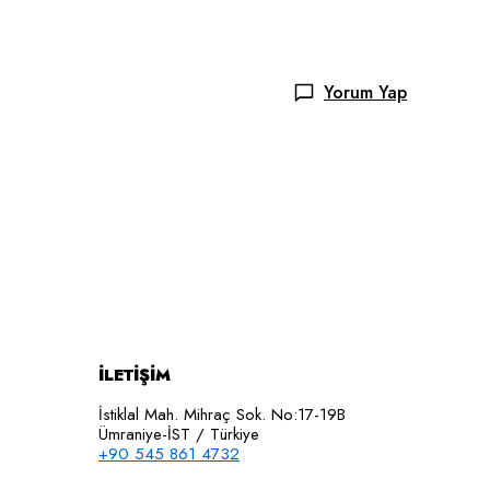
Yorum Yap
İLETİŞİM
İstiklal Mah. Mihraç Sok. No:17-19B
Ümraniye-İST / Türkiye
+90 545 861 4732