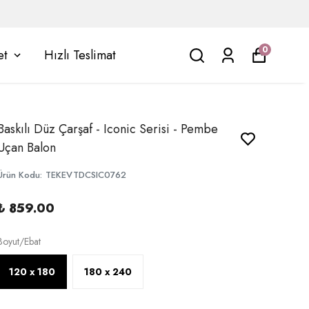
0
et
Hızlı Teslimat
Baskılı Düz Çarşaf - Iconic Serisi - Pembe
Uçan Balon
Ürün Kodu
:
TEKEVTDCSIC0762
₺ 859.00
Boyut/Ebat
120 x 180
180 x 240