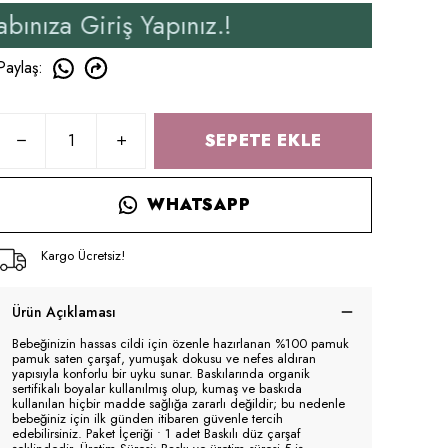
ş Yapınız.!
Yeni Üyeler
Paylaş
:
SEPETE EKLE
WHATSAPP
Kargo Ücretsiz!
Ürün Açıklaması
Bebeğinizin hassas cildi için özenle hazırlanan %100 pamuk
pamuk saten çarşaf, yumuşak dokusu ve nefes aldıran
yapısıyla konforlu bir uyku sunar. Baskılarında organik
sertifikalı boyalar kullanılmış olup, kumaş ve baskıda
kullanılan hiçbir madde sağlığa zararlı değildir; bu nedenle
bebeğiniz için ilk günden itibaren güvenle tercih
edebilirsiniz. Paket İçeriği • 1 adet Baskılı düz çarşaf