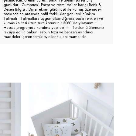
şeklindedir. Üretim Süresi: Baskı ve üretim süresi 5 iş
günüdür. (Cumartesi, Pazar ve resmi tatiller hariç) Renk &
Desen Bilgisi ; Dijital ekran görüntüsü ile kumaş üzerindeki
baskı tonları arasında hafif farklılıklar görülebilir.Bakım
Talimatı • Talimatlara uygun yıkandığında baskı renkleri ve
kumaş kalitesi uzun süre korunur. • 30°C’de yıkayınız. •
Hassas programda kurutma yapılabilir. • Tersten ütülemeniz
tavsiye edilir. Sabun, sabun tozu ve benzeri aşındırıcı
maddeler içeren temizleyiciler kullanılmamalıdır.