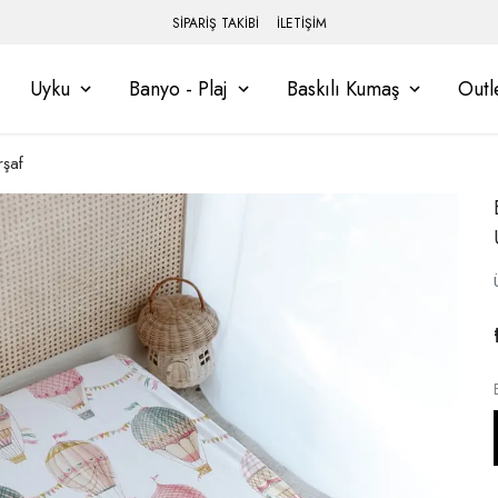
SİPARİŞ TAKİBİ
İLETİŞİM
Uyku
Banyo - Plaj
Baskılı Kumaş
Outl
rşaf