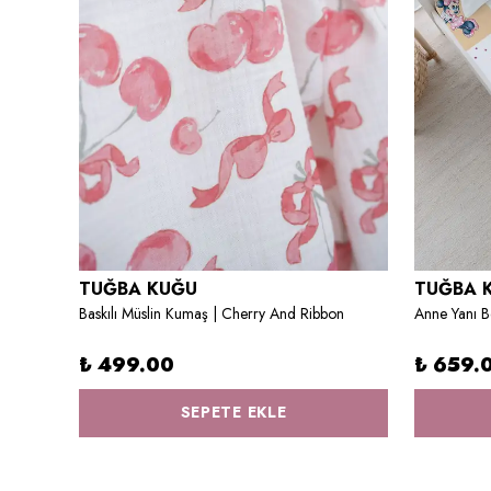
TUĞBA KUĞU
TUĞBA 
Anne Yanı Beşik Nevresim Takımı (60x100) - Iconic Serisi - Kaktüs ve Sevimli Hayvanlar
Baskılı Müslin Kumaş | Cherry And Ribbon
₺ 499.00
₺ 659.
SEPETE EKLE