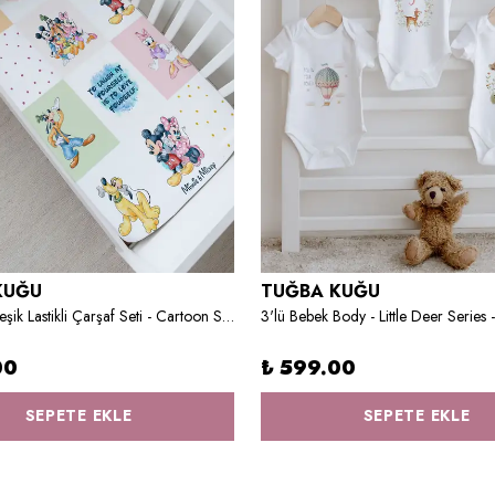
KUĞU
TUĞBA KUĞU
Anne Yanı Beşik Lastikli Çarşaf Seti - Cartoon Serisi - Mickey Ve Arkadaşları Patchwork
3'lü Bebek Body - Little Deer Series -
00
₺ 599.00
SEPETE EKLE
SEPETE EKLE