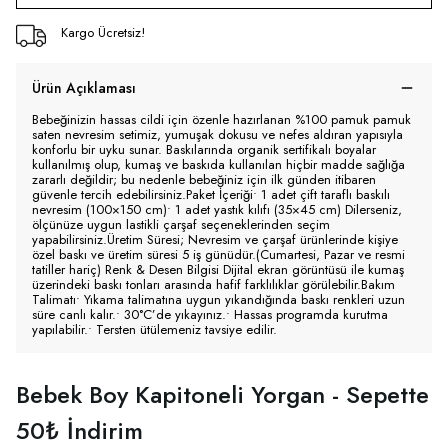
Kargo Ücretsiz!
Ürün Açıklaması
Bebeğinizin hassas cildi için özenle hazırlanan %100 pamuk pamuk
saten nevresim setimiz, yumuşak dokusu ve nefes aldıran yapısıyla
konforlu bir uyku sunar. Baskılarında organik sertifikalı boyalar
kullanılmış olup, kumaş ve baskıda kullanılan hiçbir madde sağlığa
zararlı değildir; bu nedenle bebeğiniz için ilk günden itibaren
güvenle tercih edebilirsiniz.Paket İçeriği• 1 adet çift taraflı baskılı
nevresim (100×150 cm)• 1 adet yastık kılıfı (35×45 cm) Dilerseniz,
ölçünüze uygun lastikli çarşaf seçeneklerinden seçim
yapabilirsiniz.Üretim Süresi; Nevresim ve çarşaf ürünlerinde kişiye
özel baskı ve üretim süresi 5 iş günüdür.(Cumartesi, Pazar ve resmi
tatiller hariç) Renk & Desen Bilgisi Dijital ekran görüntüsü ile kumaş
üzerindeki baskı tonları arasında hafif farklılıklar görülebilir.Bakım
Talimatı• Yıkama talimatına uygun yıkandığında baskı renkleri uzun
süre canlı kalır.• 30°C’de yıkayınız.• Hassas programda kurutma
yapılabilir.• Tersten ütülemeniz tavsiye edilir.
Bebek Boy Kapitoneli Yorgan - Sepette
50₺ İndirim