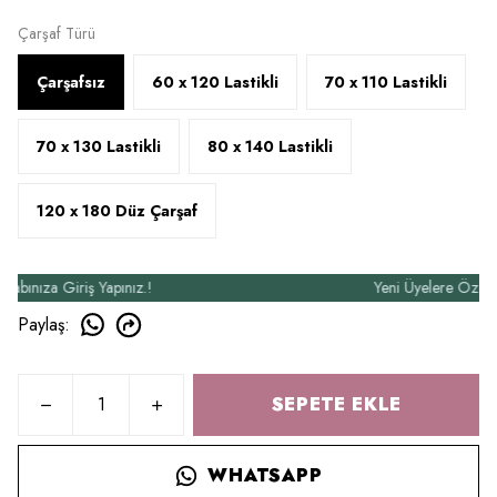
Çarşaf Türü
Çarşafsız
60 x 120 Lastikli
70 x 110 Lastikli
70 x 130 Lastikli
80 x 140 Lastikli
120 x 180 Düz Çarşaf
ıza Giriş Yapınız.!
Yeni Üyelere Özel 50₺ İ
Paylaş
:
SEPETE EKLE
WHATSAPP