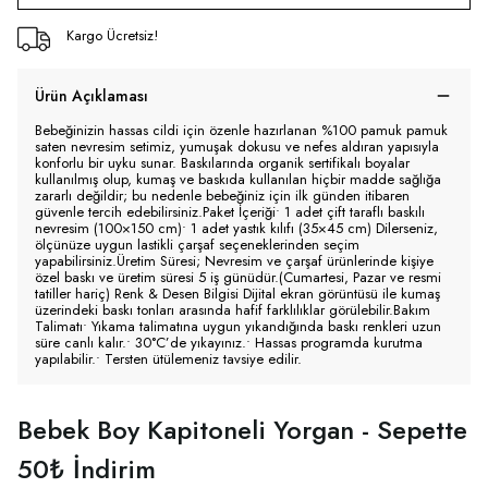
Kargo Ücretsiz!
Ürün Açıklaması
Bebeğinizin hassas cildi için özenle hazırlanan %100 pamuk pamuk
saten nevresim setimiz, yumuşak dokusu ve nefes aldıran yapısıyla
konforlu bir uyku sunar. Baskılarında organik sertifikalı boyalar
kullanılmış olup, kumaş ve baskıda kullanılan hiçbir madde sağlığa
zararlı değildir; bu nedenle bebeğiniz için ilk günden itibaren
güvenle tercih edebilirsiniz.Paket İçeriği• 1 adet çift taraflı baskılı
nevresim (100×150 cm)• 1 adet yastık kılıfı (35×45 cm) Dilerseniz,
ölçünüze uygun lastikli çarşaf seçeneklerinden seçim
yapabilirsiniz.Üretim Süresi; Nevresim ve çarşaf ürünlerinde kişiye
özel baskı ve üretim süresi 5 iş günüdür.(Cumartesi, Pazar ve resmi
tatiller hariç) Renk & Desen Bilgisi Dijital ekran görüntüsü ile kumaş
üzerindeki baskı tonları arasında hafif farklılıklar görülebilir.Bakım
Talimatı• Yıkama talimatına uygun yıkandığında baskı renkleri uzun
süre canlı kalır.• 30°C’de yıkayınız.• Hassas programda kurutma
yapılabilir.• Tersten ütülemeniz tavsiye edilir.
Bebek Boy Kapitoneli Yorgan - Sepette
50₺ İndirim