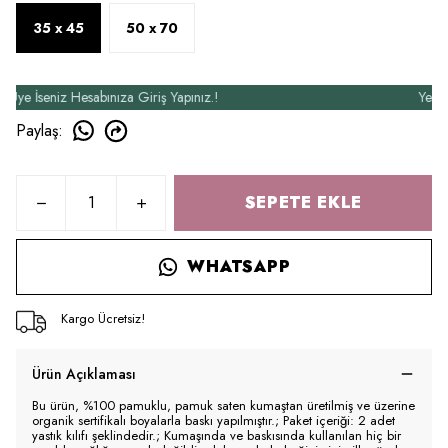
35 x 45
50 x 70
 İseniz Hesabınıza Giriş Yapınız.!
Yeni Üye
Paylaş
:
SEPETE EKLE
WHATSAPP
Kargo Ücretsiz!
Ürün Açıklaması
Bu ürün, %100 pamuklu, pamuk saten kumaştan üretilmiş ve üzerine
organik sertifikalı boyalarla baskı yapılmıştır.; Paket içeriği: 2 adet
yastık kılıfı şeklindedir.; Kumaşında ve baskısında kullanılan hiç bir