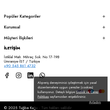
Popüler Kategoriler
Kurumsal
Müşteri İlişkileri
İLETİŞİM
İstiklal Mah. Mihraç Sok. No:17-19B
Ümraniye-İST / Türkiye
+90 545 861 4732
Alışveriş deneyiminizi iyileştirmek için yasal
düzenlemelere uygun çerezler (cookies)
kullanıyoruz. Detaylı bilgiye
Gizlilik ve Çerez
Politikası
sayfamızdan erişebilirsiniz.
Anladım
© 2025 Tuğba Kuğu - Tüm hakları saklıdır.