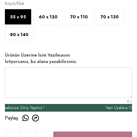
Boyut/Ebat
55 x 95
60 x 120
70 x 110
70 x 130
80 x 140
Ürünün Üzerine İsim Yazılmasını
İstiyorsanız, bu alana yazabilirsiniz.
0
/
ınıza Giriş Yapınız.!
Yeni Üyelere Özel 50₺
Paylaş
: