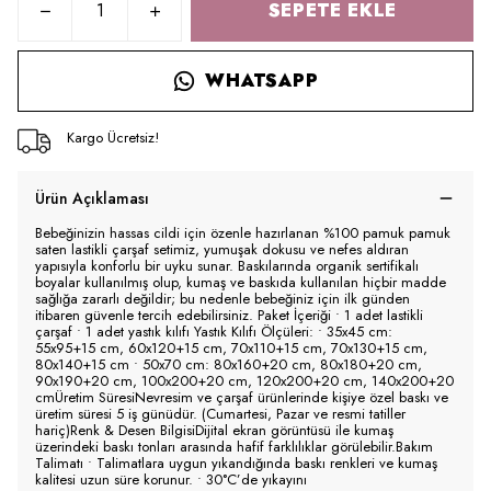
SEPETE EKLE
WHATSAPP
Kargo Ücretsiz!
Ürün Açıklaması
Bebeğinizin hassas cildi için özenle hazırlanan %100 pamuk pamuk
saten lastikli çarşaf setimiz, yumuşak dokusu ve nefes aldıran
yapısıyla konforlu bir uyku sunar. Baskılarında organik sertifikalı
boyalar kullanılmış olup, kumaş ve baskıda kullanılan hiçbir madde
sağlığa zararlı değildir; bu nedenle bebeğiniz için ilk günden
itibaren güvenle tercih edebilirsiniz. Paket İçeriği • 1 adet lastikli
çarşaf • 1 adet yastık kılıfı Yastık Kılıfı Ölçüleri: • 35x45 cm:
55x95+15 cm, 60x120+15 cm, 70x110+15 cm, 70x130+15 cm,
80x140+15 cm • 50x70 cm: 80x160+20 cm, 80x180+20 cm,
90x190+20 cm, 100x200+20 cm, 120x200+20 cm, 140x200+20
cmÜretim SüresiNevresim ve çarşaf ürünlerinde kişiye özel baskı ve
üretim süresi 5 iş günüdür. (Cumartesi, Pazar ve resmi tatiller
hariç)Renk & Desen BilgisiDijital ekran görüntüsü ile kumaş
üzerindeki baskı tonları arasında hafif farklılıklar görülebilir.Bakım
Talimatı • Talimatlara uygun yıkandığında baskı renkleri ve kumaş
kalitesi uzun süre korunur. • 30°C’de yıkayını