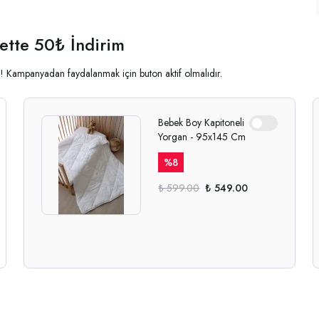
ette 50₺ İndirim
ala! Kampanyadan faydalanmak için buton aktif olmalıdır.
Bebek Boy Kapitoneli
Yorgan - 95x145 Cm
%
8
₺ 599.00
₺ 549.00