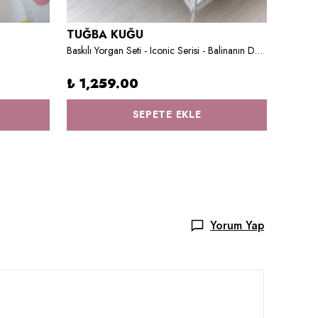
TUĞBA KUĞU
TUĞB
Baskılı Yorgan Seti - Iconic Serisi - Balinanın Düşleri
₺ 1,259.00
₺ 1,
SEPETE EKLE
Yorum Yap