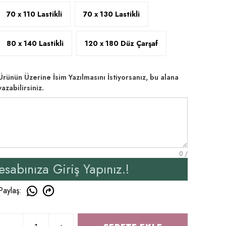
70 x 110 Lastikli
70 x 130 Lastikli
80 x 140 Lastikli
120 x 180 Düz Çarşaf
Ürünün Üzerine İsim Yazılmasını İstiyorsanız, bu alana
yazabilirsiniz.
0
/
ş Yapınız.!
Yeni Üyeler
Paylaş
: