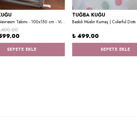
KUĞU
TUĞBA KUĞU
Bebek Boy Nevresim Takımı - 100x150 cm - Vintage Moon
Baskılı Müslin Kumaş | Colerful Dots
1,400.00
599.00
₺ 499.00
SEPETE EKLE
SEPETE EKLE