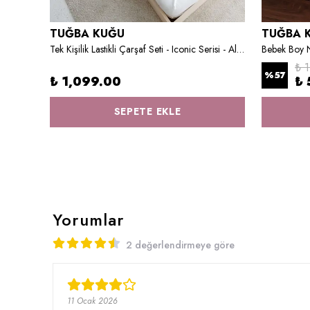
TUĞBA KUĞU
TUĞBA 
Park Yatak Nevresim Takımı (80x120) - Little Deer Series - İ Harfi
Tek Kişilik Lastikli Çarşaf Seti - Iconic Serisi - Alice's Party
₺ 
%
57
₺ 1,099.00
₺ 
SEPETE EKLE
Yorumlar
2 değerlendirmeye göre
11 Ocak 2026