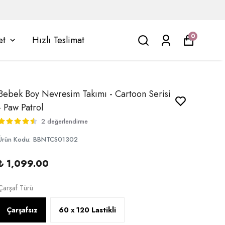
0
et
Hızlı Teslimat
Bebek Boy Nevresim Takımı - Cartoon Serisi
- Paw Patrol
2 değerlendirme
Ürün Kodu
:
BBNTCS01302
₺ 1,099.00
Çarşaf Türü
Çarşafsız
60 x 120 Lastikli