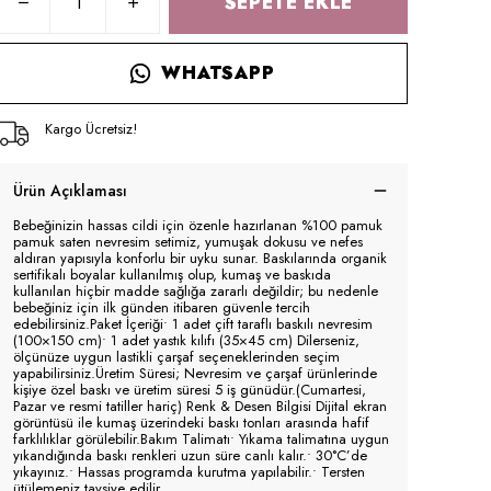
SEPETE EKLE
WHATSAPP
Kargo Ücretsiz!
Ürün Açıklaması
Bebeğinizin hassas cildi için özenle hazırlanan %100 pamuk
pamuk saten nevresim setimiz, yumuşak dokusu ve nefes
aldıran yapısıyla konforlu bir uyku sunar. Baskılarında organik
sertifikalı boyalar kullanılmış olup, kumaş ve baskıda
kullanılan hiçbir madde sağlığa zararlı değildir; bu nedenle
bebeğiniz için ilk günden itibaren güvenle tercih
edebilirsiniz.Paket İçeriği• 1 adet çift taraflı baskılı nevresim
(100×150 cm)• 1 adet yastık kılıfı (35×45 cm) Dilerseniz,
ölçünüze uygun lastikli çarşaf seçeneklerinden seçim
yapabilirsiniz.Üretim Süresi; Nevresim ve çarşaf ürünlerinde
kişiye özel baskı ve üretim süresi 5 iş günüdür.(Cumartesi,
Pazar ve resmi tatiller hariç) Renk & Desen Bilgisi Dijital ekran
görüntüsü ile kumaş üzerindeki baskı tonları arasında hafif
farklılıklar görülebilir.Bakım Talimatı• Yıkama talimatına uygun
yıkandığında baskı renkleri uzun süre canlı kalır.• 30°C’de
yıkayınız.• Hassas programda kurutma yapılabilir.• Tersten
ütülemeniz tavsiye edilir.