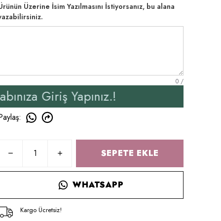
Ürünün Üzerine İsim Yazılmasını İstiyorsanız, bu alana
yazabilirsiniz.
0
/
iş Yapınız.!
Yeni Üyele
Paylaş
:
SEPETE EKLE
WHATSAPP
Kargo Ücretsiz!