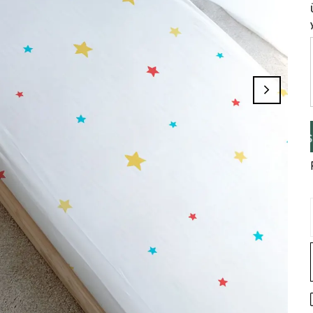
i Tamamlayınız, Üye İseniz Hesabınıza Gir