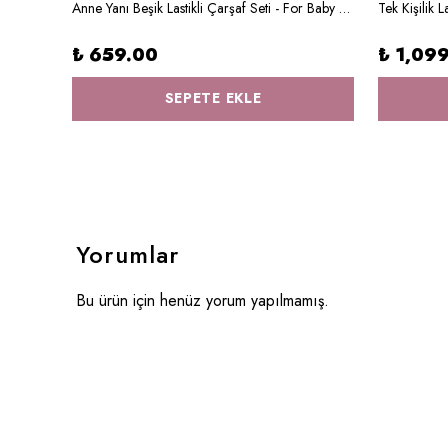
Bebek Boy Nevresim Takımı - 100x150 cm - Cars
Anne Yanı Beşik Lastikli Çarşaf Seti - For Baby Serisi - Mom And Baby Deer
₺ 659.00
₺ 1,09
SEPETE EKLE
Yorumlar
Bu ürün için henüz yorum yapılmamış.