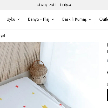
SİPARİŞ TAKİBİ
İLETİŞİM
Uyku
Banyo - Plaj
Baskılı Kumaş
Outl
rşaf