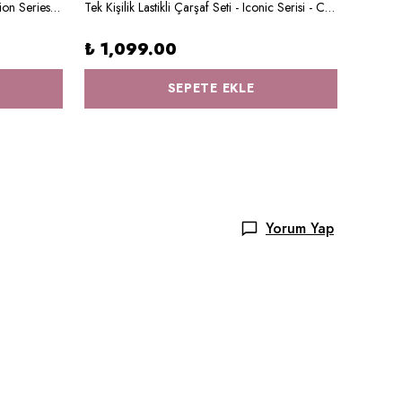
Tek Kişilik Lastikli Çarşaf Seti - Little Lion Series - V Harfi
Tek Kişilik Lastikli Çarşaf Seti - Iconic Serisi - Cute Farm
%
51
₺ 1,099.00
SEPETE EKLE
Yorum Yap