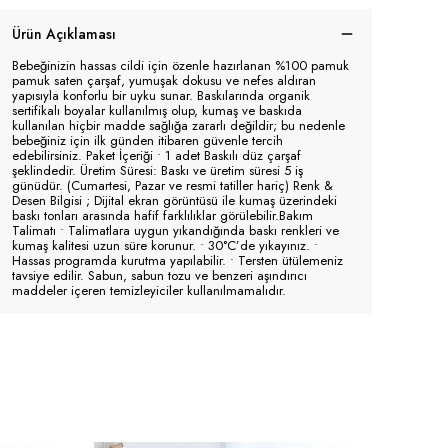
Ürün Açıklaması
Bebeğinizin hassas cildi için özenle hazırlanan %100 pamuk
pamuk saten çarşaf, yumuşak dokusu ve nefes aldıran
yapısıyla konforlu bir uyku sunar. Baskılarında organik
sertifikalı boyalar kullanılmış olup, kumaş ve baskıda
kullanılan hiçbir madde sağlığa zararlı değildir; bu nedenle
bebeğiniz için ilk günden itibaren güvenle tercih
edebilirsiniz. Paket İçeriği • 1 adet Baskılı düz çarşaf
şeklindedir. Üretim Süresi: Baskı ve üretim süresi 5 iş
günüdür. (Cumartesi, Pazar ve resmi tatiller hariç) Renk &
Desen Bilgisi ; Dijital ekran görüntüsü ile kumaş üzerindeki
baskı tonları arasında hafif farklılıklar görülebilir.Bakım
Talimatı • Talimatlara uygun yıkandığında baskı renkleri ve
kumaş kalitesi uzun süre korunur. • 30°C’de yıkayınız. •
Hassas programda kurutma yapılabilir. • Tersten ütülemeniz
tavsiye edilir. Sabun, sabun tozu ve benzeri aşındırıcı
maddeler içeren temizleyiciler kullanılmamalıdır.