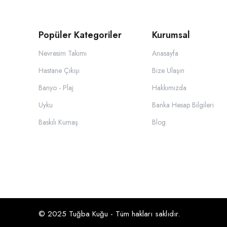
Popüler Kategoriler
Kurumsal
Nevresim Takımı
Anasayfa
Hastane Çıkışı
Bize Ulaşın
Banyo - Plaj
Hakkımızda
Uyku
Banka Hesap Bilgileri
Baskılı Kumaş
Blog
© 2025 Tuğba Kuğu - Tüm hakları saklıdır.