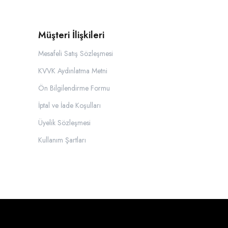
Müşteri İlişkileri
Mesafeli Satış Sözleşmesi
KVVK Aydınlatma Metni
Ön Bilgilendirme Formu
İptal ve İade Koşulları
Üyelik Sözleşmesi
Kullanım Şartları