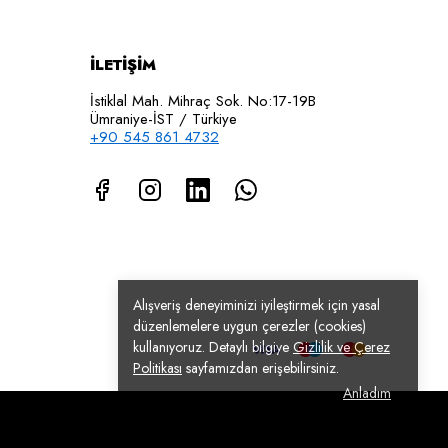
İLETİŞİM
İstiklal Mah. Mihraç Sok. No:17-19B
Ümraniye-İST / Türkiye
+90 545 861 4732
Alışveriş deneyiminizi iyileştirmek için yasal
düzenlemelere uygun çerezler (cookies)
kullanıyoruz. Detaylı bilgiye
Gizlilik ve Çerez
Politikası
sayfamızdan erişebilirsiniz.
Anladım