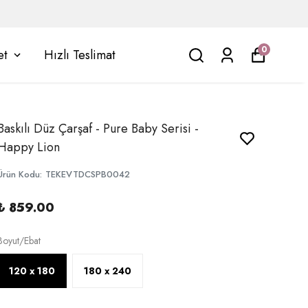
0
et
Hızlı Teslimat
Baskılı Düz Çarşaf - Pure Baby Serisi -
Happy Lion
Ürün Kodu
:
TEKEVTDCSPB0042
₺ 859.00
Boyut/Ebat
120 x 180
180 x 240