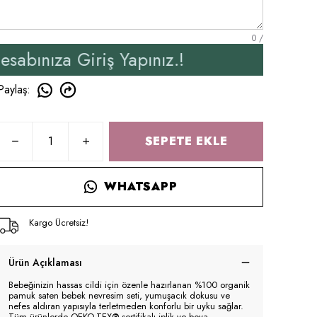
0
/
iriş Yapınız.!
Yeni Üyel
Paylaş
:
SEPETE EKLE
WHATSAPP
Kargo Ücretsiz!
Ürün Açıklaması
Bebeğinizin hassas cildi için özenle hazırlanan %100 organik
pamuk saten bebek nevresim seti, yumuşacık dokusu ve
nefes aldıran yapısıyla terletmeden konforlu bir uyku sağlar.
Tüm ürünlerde OEKO-TEX® sertifikalı iplik ve boya