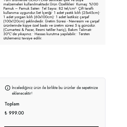
malzemeleri kullanılmaktadır.Ürün Özellikleri• Kumaş: %100
Pamuk – Pamuk Saten• Tel Sayısı: 82 tel/cm²• Çift taraflı
kullanıma uygundur.Set İçeriği• 1 adet yastık kılıfı (25x45cm)•
1 adet yorgan kılıfı (60x100cm)• 1 adet lastiksiz çarşaf
(100x120cm) şeklindedir. Üretim Süresi - Nevresim ve çarşaf
ürünlerinde kişiye özel baskı ve üretim süresi 5 iş günüdür.
(Cumartesi & Pazar, Resmi tatiller hariç); Bakım Talimatı•
30°C’de yıkayınız.• Hassas kurutma yapılabilir.• Tersten
ütülemeniz tavsiye edilir.
İncelediğiniz ürün ile birlikte bu ürünler de sepetinize
eklenecektir!
Toplam
₺ 999.00