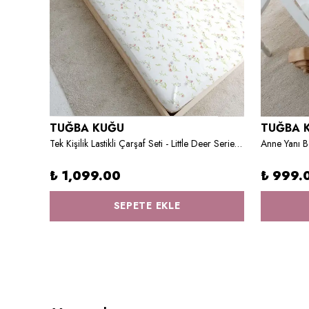
TUĞBA KUĞU
TUĞBA 
Anne Yanı Beşik Nevresim Takımı (60x100) - Iconic Serisi - Somon Yıldızlı Gökkuşağı
Tek Kişilik Lastikli Çarşaf Seti - Little Deer Series - D Harfi
₺ 1,099.00
₺ 999.
SEPETE EKLE