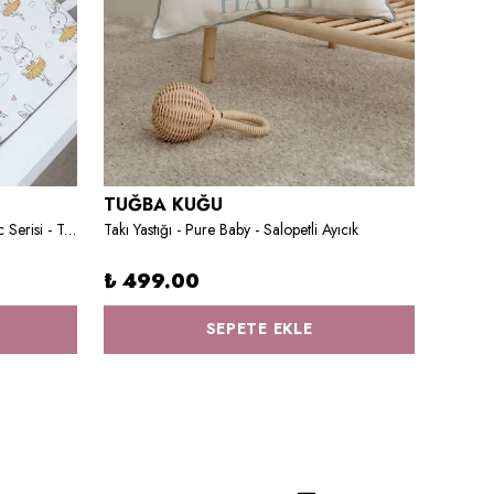
TUĞBA KUĞU
TUĞB
Bebek Boy Lastikli Çarşaf Seti - Iconic Serisi - Tavşanın Rüyası
Takı Yastığı - Pure Baby - Salopetli Ayıcık
Organik 
₺ 499.00
₺ 69
SEPETE EKLE