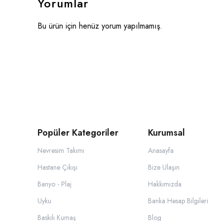
Yorumlar
Bu ürün için henüz yorum yapılmamış.
Popüler Kategoriler
Kurumsal
Nevresim Takımı
Anasayfa
Hastane Çıkışı
Bize Ulaşın
Banyo - Plaj
Hakkımızda
Uyku
Banka Hesap Bilgileri
Baskılı Kumaş
Blog