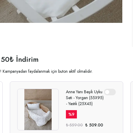
 50₺ İndirim
ala! Kampanyadan faydalanmak için buton aktif olmalıdır.
Anne Yanı Beşik Uyku
Seti - Yorgan (55X95)
- Yastık (25X45)
%
9
₺ 559.00
₺ 509.00