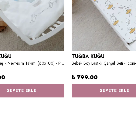
KUĞU
TUĞBA KUĞU
Anne Yanı Beşik Nevresim Takımı (60x100) - Pure Baby Serisi - Bulutlu Mavi Hava Balonu
00
₺ 799.00
SEPETE EKLE
SEPETE EKLE