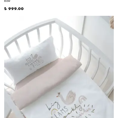
Bow
₺ 999.00