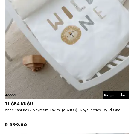
Kargo Bedava
TUĞBA KUĞU
Anne Yanı Beşik Nevresim Takımı (60x100) - Royal Series - Wild One
₺ 999.00