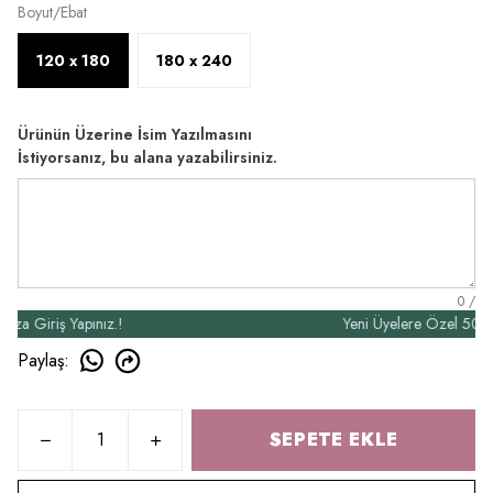
Boyut/Ebat
120 x 180
180 x 240
Ürünün Üzerine İsim Yazılmasını
İstiyorsanız, bu alana yazabilirsiniz.
0
/
Giriş Yapınız.!
Yeni Üyelere Özel 50₺ İndiri
Paylaş
:
SEPETE EKLE