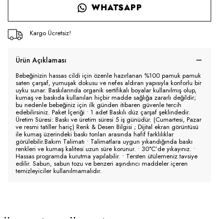
WHATSAPP
Kargo Ücretsiz!
Ürün Açıklaması
Bebeğinizin hassas cildi için özenle hazırlanan %100 pamuk pamuk
saten çarşaf, yumuşak dokusu ve nefes aldıran yapısıyla konforlu bir
uyku sunar. Baskılarında organik sertifikalı boyalar kullanılmış olup,
kumaş ve baskıda kullanılan hiçbir madde sağlığa zararlı değildir;
bu nedenle bebeğiniz için ilk günden itibaren güvenle tercih
edebilirsiniz. Paket İçeriği • 1 adet Baskılı düz çarşaf şeklindedir.
Üretim Süresi: Baskı ve üretim süresi 5 iş günüdür. (Cumartesi, Pazar
ve resmi tatiller hariç) Renk & Desen Bilgisi ; Dijital ekran görüntüsü
ile kumaş üzerindeki baskı tonları arasında hafif farklılıklar
görülebilir.Bakım Talimatı • Talimatlara uygun yıkandığında baskı
renkleri ve kumaş kalitesi uzun süre korunur. • 30°C’de yıkayınız. •
Hassas programda kurutma yapılabilir. • Tersten ütülemeniz tavsiye
edilir. Sabun, sabun tozu ve benzeri aşındırıcı maddeler içeren
temizleyiciler kullanılmamalıdır.