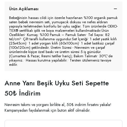
Ürün Açıklaması
Bebeğinizin hassas cildi için özenle hazırlanan %100 organik pamuk
saten bebek nevresim seti, yumuşacık dokusu ve nefes aldıran
yapısıyla terletmeden konforlu bir uyku sağlar. Tüm ürünlerde OEKO-
TEX® sertifikalı iplik ve boya malzemeleri kullanılmaktadır.Ürün
Özellikleri• Kumaş: %100 Pamuk – Pamuk Saten• Tel Sayısı: 82
tel/cm²• Çift taraflı kullanıma uygundur.Set İçeriği• 1 adet yastık kılıfı
(25x45cm)• 1 adet yorgan kılıfı (60x100cm)• 1 adet lastiksiz çarşaf
(100x120cm) şeklindedir. Üretim Süresi - Nevresim ve çarşaf
ürünlerinde kişiye özel baskı ve üretim süresi 5 iş günüdür.
(Cumartesi & Pazar, Resmi tatiller hariç); Bakım Talimatı• 30°C’de
yıkayınız.• Hassas kurutma yapılabilir.• Tersten ütülemeniz tavsiye
edilir.
Anne Yanı Beşik Uyku Seti Sepette
50₺ İndirim
Nevresim takımı ve yorganı birlikte al, 50₺ indirim fırsatını yakala!
Kampanyadan faydalanmak için buton aktif olmalıdır.