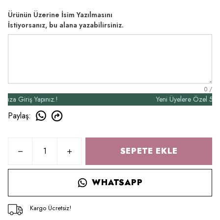
Ürünün Üzerine İsim Yazılmasını
İstiyorsanız, bu alana yazabilirsiniz.
0
/
 Giriş Yapınız.!
Yeni Üyelere Özel 50₺ İndi
Paylaş
:
SEPETE EKLE
WHATSAPP
Kargo Ücretsiz!