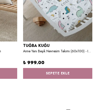
TUĞBA KUĞU
TUĞB
m
Anne Yanı Beşik Nevresim Takımı (60x100) - Iconic Serisi - Şirin Dinazorlar
₺ 999.00
₺ 1,
SEPETE EKLE