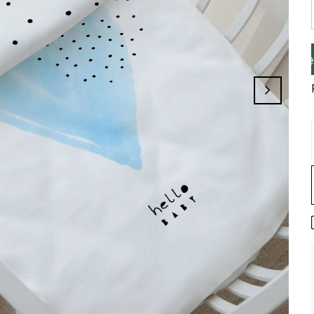
leminizi Tamamlayınız, Üye İseniz Hesabın