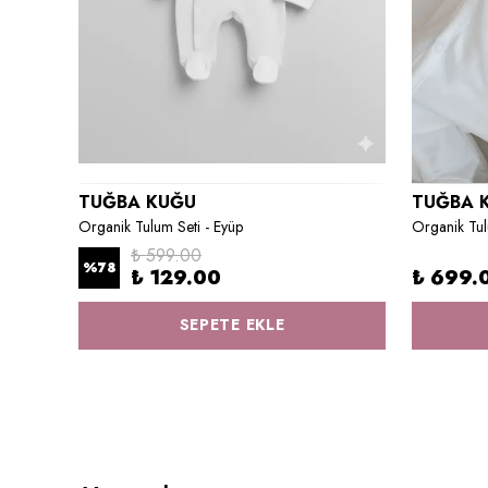
TUĞBA KUĞU
TUĞBA 
Bebek Boy Nevresim Takımı - Little Deer Series - İ Harfi
Organik Tulum Seti - Eyüp
Organik Tul
₺ 599.00
%
78
₺ 129.00
₺ 699.
SEPETE EKLE