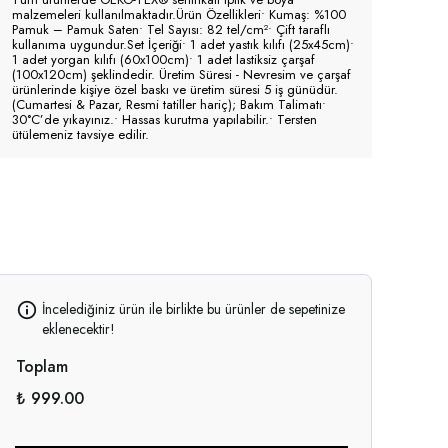
malzemeleri kullanılmaktadır.Ürün Özellikleri• Kumaş: %100
Pamuk – Pamuk Saten• Tel Sayısı: 82 tel/cm²• Çift taraflı
kullanıma uygundur.Set İçeriği• 1 adet yastık kılıfı (25x45cm)•
1 adet yorgan kılıfı (60x100cm)• 1 adet lastiksiz çarşaf
(100x120cm) şeklindedir. Üretim Süresi - Nevresim ve çarşaf
ürünlerinde kişiye özel baskı ve üretim süresi 5 iş günüdür.
(Cumartesi & Pazar, Resmi tatiller hariç); Bakım Talimatı•
30°C’de yıkayınız.• Hassas kurutma yapılabilir.• Tersten
ütülemeniz tavsiye edilir.
İncelediğiniz ürün ile birlikte bu ürünler de sepetinize
eklenecektir!
Toplam
₺ 999.00