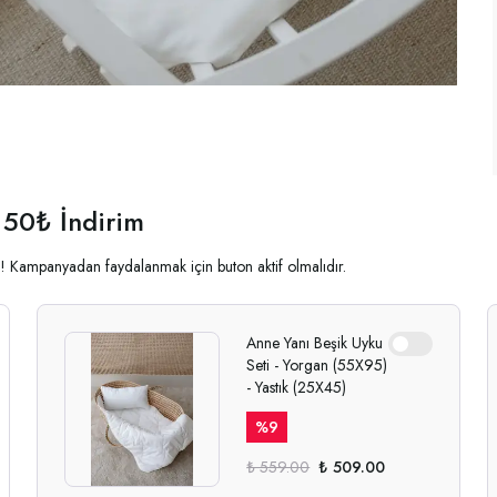
 50₺ İndirim
ala! Kampanyadan faydalanmak için buton aktif olmalıdır.
Anne Yanı Beşik Uyku
Seti - Yorgan (55X95)
- Yastık (25X45)
%
9
₺ 559.00
₺ 509.00