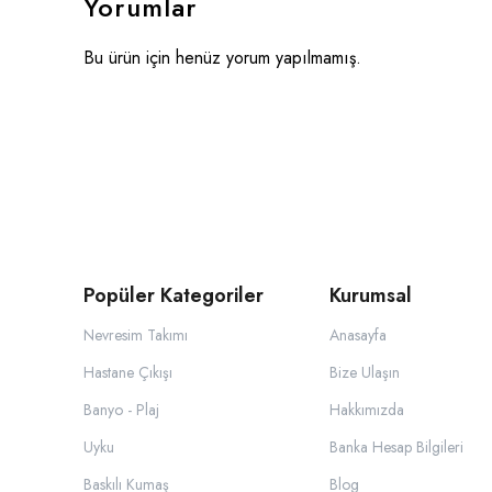
Yorumlar
Bu ürün için henüz yorum yapılmamış.
Popüler Kategoriler
Kurumsal
Nevresim Takımı
Anasayfa
Hastane Çıkışı
Bize Ulaşın
Banyo - Plaj
Hakkımızda
Uyku
Banka Hesap Bilgileri
Baskılı Kumaş
Blog