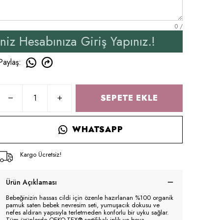
0
/
ıza Giriş Yapınız.!
Yen
Paylaş
:
SEPETE EKLE
WHATSAPP
Kargo Ücretsiz!
Ürün Açıklaması
Bebeğinizin hassas cildi için özenle hazırlanan %100 organik
pamuk saten bebek nevresim seti, yumuşacık dokusu ve
nefes aldıran yapısıyla terletmeden konforlu bir uyku sağlar.
Tüm ürünlerde OEKO-TEX® sertifikalı iplik ve boya