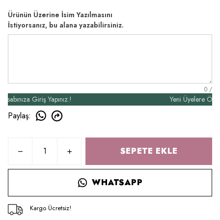
Ürünün Üzerine İsim Yazılmasını
İstiyorsanız, bu alana yazabilirsiniz.
0
/
nıza Giriş Yapınız.!
Yeni Üyelere Özel 50₺ 
Paylaş
:
SEPETE EKLE
WHATSAPP
Kargo Ücretsiz!