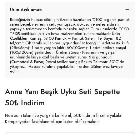
Ürün Açıklaması
Bebeğinizin hassas cildi için özenle hazırlanan %100 organik pamuk
saten bebek nevresim seti, yumuşacık dokusu ve nefes aldıran
yapısıyla terletmeden konforlu bir uyku sağlar. Tüm ürünlerde OEKO-
TEX® sertifikalı iplik ve boya malzemeleri kullanılmaktadır.Ürün
Özellikleri• Kumaş: %100 Pamuk – Pamuk Saten• Tel Sayısı: 82
tel/cm²• Çift taraflı kullanıma uygundur.Set İçeriği• 1 adet yastık kılıfı
(25x45cm)• 1 adet yorgan kılıfı (60x100cm)• 1 adet lastiksiz çarşaf
(100x120cm) şeklindedir. Üretim Süresi - Nevresim ve çarşaf
ürünlerinde kişiye özel baskı ve üretim süresi 5 iş günüdür.
(Cumartesi & Pazar, Resmi tatiller hariç); Bakım Talimatı• 30°C’de
yıkayınız.• Hassas kurutma yapılabilir.• Tersten ütülemeniz tavsiye
edilir.
Anne Yanı Beşik Uyku Seti Sepette
50₺ İndirim
Nevresim takımı ve yorganı birlikte al, 50₺ indirim fırsatını yakala!
Kampanyadan faydalanmak için buton aktif olmalıdır.