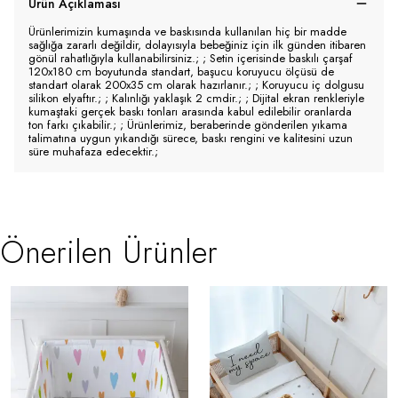
Ürün Açıklaması
Ürünlerimizin kumaşında ve baskısında kullanılan hiç bir madde
sağlığa zararlı değildir, dolayısıyla bebeğiniz için ilk günden itibaren
gönül rahatlığıyla kullanabilirsiniz.; ; Setin içerisinde baskılı çarşaf
120x180 cm boyutunda standart, başucu koruyucu ölçüsü de
standart olarak 200x35 cm olarak hazırlanır.; ; Koruyucu iç dolgusu
silikon elyaftır.; ; Kalınlığı yaklaşık 2 cmdir.; ; Dijital ekran renkleriyle
kumaştaki gerçek baskı tonları arasında kabul edilebilir oranlarda
ton farkı çıkabilir.; ; Ürünlerimiz, beraberinde gönderilen yıkama
talimatına uygun yıkandığı sürece, baskı rengini ve kalitesini uzun
süre muhafaza edecektir.;
Önerilen Ürünler