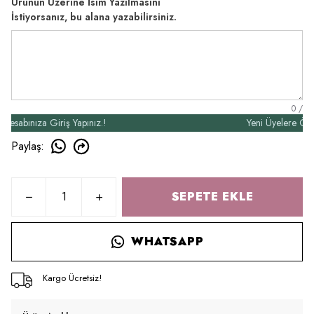
Ürünün Üzerine İsim Yazılmasını
İstiyorsanız, bu alana yazabilirsiniz.
0
/
bınıza Giriş Yapınız.!
Yeni Üyelere Özel 50
Paylaş
:
SEPETE EKLE
WHATSAPP
Kargo Ücretsiz!