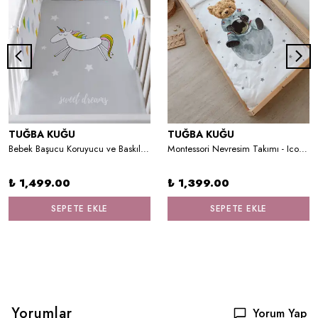
TUĞBA KUĞU
TUĞBA KUĞU
Bebek Başucu Koruyucu ve Baskılı Çarşaflı Uyku Seti - Pure Baby Serisi - Doodle Unicorn
Montessori Nevresim Takımı - Iconic Serisi - Astronot Ayıcık
₺ 1,499.00
₺ 1,399.00
SEPETE EKLE
SEPETE EKLE
Yorumlar
Yorum Yap