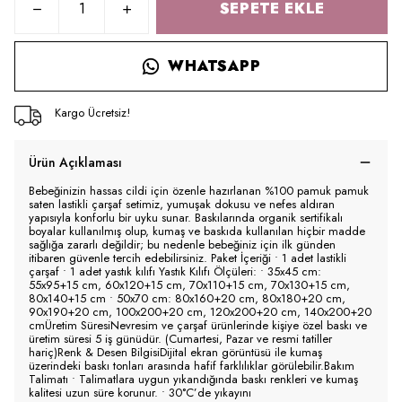
SEPETE EKLE
WHATSAPP
Kargo Ücretsiz!
Ürün Açıklaması
Bebeğinizin hassas cildi için özenle hazırlanan %100 pamuk pamuk
saten lastikli çarşaf setimiz, yumuşak dokusu ve nefes aldıran
yapısıyla konforlu bir uyku sunar. Baskılarında organik sertifikalı
boyalar kullanılmış olup, kumaş ve baskıda kullanılan hiçbir madde
sağlığa zararlı değildir; bu nedenle bebeğiniz için ilk günden
itibaren güvenle tercih edebilirsiniz. Paket İçeriği • 1 adet lastikli
çarşaf • 1 adet yastık kılıfı Yastık Kılıfı Ölçüleri: • 35x45 cm:
55x95+15 cm, 60x120+15 cm, 70x110+15 cm, 70x130+15 cm,
80x140+15 cm • 50x70 cm: 80x160+20 cm, 80x180+20 cm,
90x190+20 cm, 100x200+20 cm, 120x200+20 cm, 140x200+20
cmÜretim SüresiNevresim ve çarşaf ürünlerinde kişiye özel baskı ve
üretim süresi 5 iş günüdür. (Cumartesi, Pazar ve resmi tatiller
hariç)Renk & Desen BilgisiDijital ekran görüntüsü ile kumaş
üzerindeki baskı tonları arasında hafif farklılıklar görülebilir.Bakım
Talimatı • Talimatlara uygun yıkandığında baskı renkleri ve kumaş
kalitesi uzun süre korunur. • 30°C’de yıkayını