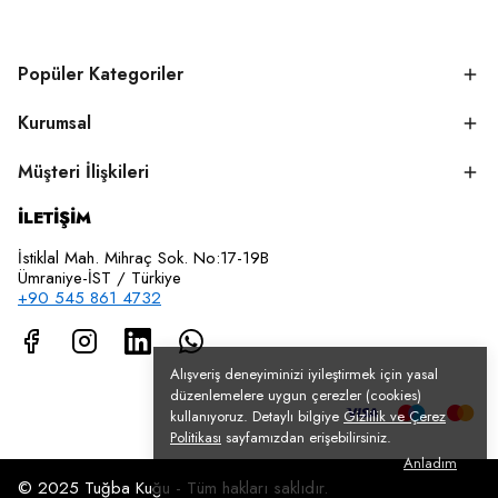
Popüler Kategoriler
Kurumsal
Müşteri İlişkileri
İLETİŞİM
İstiklal Mah. Mihraç Sok. No:17-19B
Ümraniye-İST / Türkiye
+90 545 861 4732
Alışveriş deneyiminizi iyileştirmek için yasal
düzenlemelere uygun çerezler (cookies)
kullanıyoruz. Detaylı bilgiye
Gizlilik ve Çerez
Politikası
sayfamızdan erişebilirsiniz.
Anladım
© 2025 Tuğba Kuğu - Tüm hakları saklıdır.