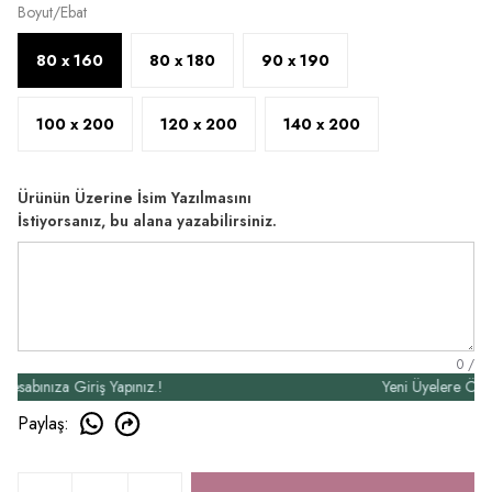
Boyut/Ebat
80 x 160
80 x 180
90 x 190
100 x 200
120 x 200
140 x 200
Ürünün Üzerine İsim Yazılmasını
İstiyorsanız, bu alana yazabilirsiniz.
0
/
ınıza Giriş Yapınız.!
Yeni Üyelere Özel 50₺
Paylaş
: