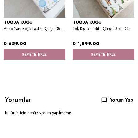
TUĞBA KUĞU
TUĞBA KUĞU
Anne Yanı Beşik Lastikli Çarşaf Seti (55x95) - For Baby Serisi - Mavi Büyük Balonlu Fil
Tek Kişilik Lastikli Çarşaf Seti - Cartoon Serisi - Toy Story Patchwork
₺ 659.00
₺ 1,099.00
SEPETE EKLE
SEPETE EKLE
Yorumlar
Yorum Yap
Bu ürün için henüz yorum yapılmamış.