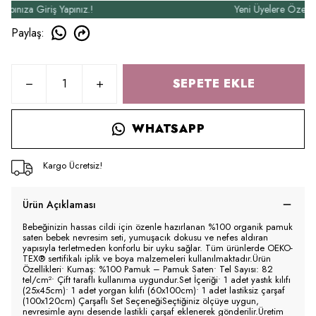
za Giriş Yapınız.!
Yeni Üyelere Özel 50₺ İn
Paylaş
:
SEPETE EKLE
WHATSAPP
Kargo Ücretsiz!
Ürün Açıklaması
Bebeğinizin hassas cildi için özenle hazırlanan %100 organik pamuk
saten bebek nevresim seti, yumuşacık dokusu ve nefes aldıran
yapısıyla terletmeden konforlu bir uyku sağlar. Tüm ürünlerde OEKO-
TEX® sertifikalı iplik ve boya malzemeleri kullanılmaktadır.Ürün
Özellikleri• Kumaş: %100 Pamuk – Pamuk Saten• Tel Sayısı: 82
tel/cm²• Çift taraflı kullanıma uygundur.Set İçeriği• 1 adet yastık kılıfı
(25x45cm)• 1 adet yorgan kılıfı (60x100cm)• 1 adet lastiksiz çarşaf
(100x120cm) Çarşaflı Set SeçeneğiSeçtiğiniz ölçüye uygun,
nevresimle aynı desende lastikli çarşaf eklenerek gönderilir.Üretim