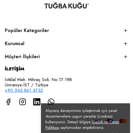
Popüler Kategoriler
Kurumsal
Müşteri İlişkileri
İLETİŞİM
İstiklal Mah. Mihraç Sok. No:17-19B
Ümraniye-İST / Türkiye
+90 545 861 4732
Alışveriş deneyiminizi iyileştirmek için yasal
düzenlemelere uygun çerezler (cookies)
kullanıyoruz. Detaylı bilgiye
Gizlilik ve Çerez
Politikası
sayfamızdan erişebilirsiniz.