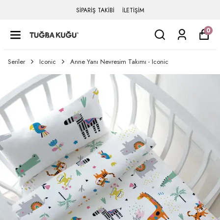
SİPARİŞ TAKİBİ
İLETİŞİM
0
Seriler
Iconic
Anne Yanı Nevresim Takımı - Iconic