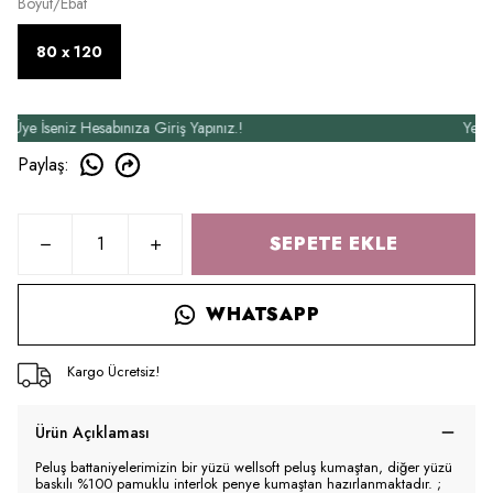
Boyut/Ebat
80 x 120
 İseniz Hesabınıza Giriş Yapınız.!
Yeni Üye
Paylaş
:
SEPETE EKLE
WHATSAPP
Kargo Ücretsiz!
Ürün Açıklaması
Peluş battaniyelerimizin bir yüzü wellsoft peluş kumaştan, diğer yüzü
baskılı %100 pamuklu interlok penye kumaştan hazırlanmaktadır. ;