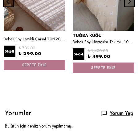
TUĞBA KUĞU
Bebek Boy Lastikli Çarşaf 70x120 cm - Daisy
Bebek Boy Nevresim Takımı - 100x150 cm
₺ 709.00
₺ 1,400.00
%
58
₺ 299.00
%
64
₺ 499.00
SEPETE EKLE
SEPETE EKLE
Yorumlar
Yorum Yap
Bu ürün için henüz yorum yapılmamış.