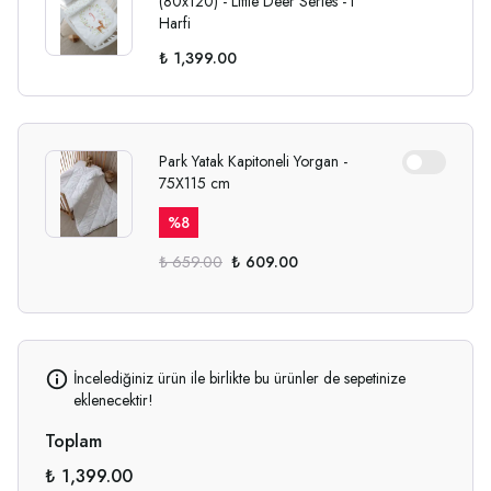
(80x120) - Little Deer Series - I
Harfi
₺ 1,399.00
Park Yatak Kapitoneli Yorgan -
75X115 cm
%
8
₺ 659.00
₺ 609.00
İncelediğiniz ürün ile birlikte bu ürünler de sepetinize
eklenecektir!
Toplam
₺ 1,399.00