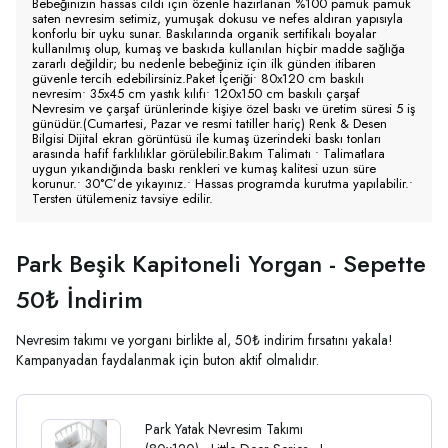
Bebeğinizin hassas cildi için özenle hazırlanan %100 pamuk pamuk
saten nevresim setimiz, yumuşak dokusu ve nefes aldıran yapısıyla
konforlu bir uyku sunar. Baskılarında organik sertifikalı boyalar
kullanılmış olup, kumaş ve baskıda kullanılan hiçbir madde sağlığa
zararlı değildir; bu nedenle bebeğiniz için ilk günden itibaren
güvenle tercih edebilirsiniz.Paket İçeriği• 80x120 cm baskılı
nevresim• 35x45 cm yastık kılıfı• 120x150 cm baskılı çarşaf
Nevresim ve çarşaf ürünlerinde kişiye özel baskı ve üretim süresi 5 iş
günüdür.(Cumartesi, Pazar ve resmi tatiller hariç) Renk & Desen
Bilgisi Dijital ekran görüntüsü ile kumaş üzerindeki baskı tonları
arasında hafif farklılıklar görülebilir.Bakım Talimatı • Talimatlara
uygun yıkandığında baskı renkleri ve kumaş kalitesi uzun süre
korunur.• 30°C’de yıkayınız.• Hassas programda kurutma yapılabilir.•
Tersten ütülemeniz tavsiye edilir.
Park Beşik Kapitoneli Yorgan - Sepette
50₺ İndirim
Nevresim takımı ve yorganı birlikte al, 50₺ indirim fırsatını yakala!
Kampanyadan faydalanmak için buton aktif olmalıdır.
Park Yatak Nevresim Takımı