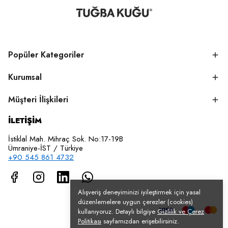
Popüler Kategoriler
Kurumsal
Müşteri İlişkileri
İLETİŞİM
İstiklal Mah. Mihraç Sok. No:17-19B
Ümraniye-İST / Türkiye
+90 545 861 4732
Alışveriş deneyiminizi iyileştirmek için yasal
düzenlemelere uygun çerezler (cookies)
kullanıyoruz. Detaylı bilgiye
Gizlilik ve Çerez
Politikası
sayfamızdan erişebilirsiniz.