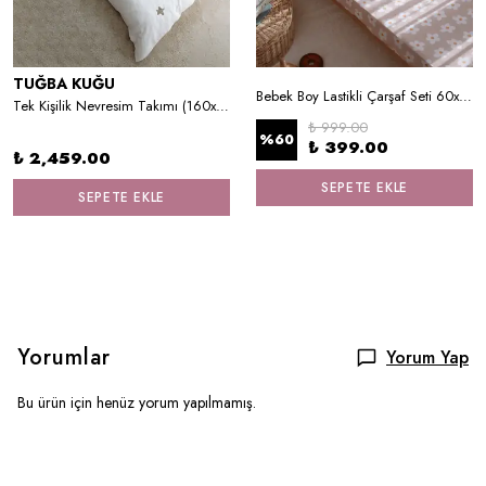
TUĞBA KUĞU
Bebek Boy Lastikli Çarşaf Seti 60x120 cm - Daisy
Tek Kişilik Nevresim Takımı (160x220) - Little Lion Series - GHarfi
₺ 999.00
%
60
₺ 399.00
₺ 2,459.00
SEPETE EKLE
SEPETE EKLE
Yorumlar
Yorum Yap
Bu ürün için henüz yorum yapılmamış.