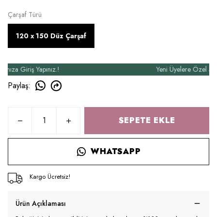
Çarşaf Türü
120 x 150 Düz Çarşaf
 Giriş Yapınız.!
Yeni Üyelere Özel 50₺ İndi
Paylaş
:
SEPETE EKLE
WHATSAPP
Kargo Ücretsiz!
Ürün Açıklaması