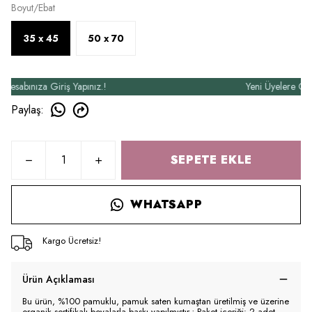
Boyut/Ebat
35 x 45
50 x 70
abınıza Giriş Yapınız.!
Yeni Üyelere Özel 5
Paylaş
:
SEPETE EKLE
WHATSAPP
Kargo Ücretsiz!
Ürün Açıklaması
Bu ürün, %100 pamuklu, pamuk saten kumaştan üretilmiş ve üzerine
organik sertifikalı boyalarla baskı yapılmıştır.; Paket içeriği: 2 adet