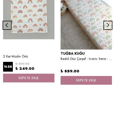
TUĞBA KUĞU
2 Kat Müslin Örtü
Baskılı Düz Çarşaf - Iconic Serisi - Soft Çiçekli Ay Ve Gökkuşağı
₺ 599.00
%
58
₺ 249.00
₺ 859.00
SEPETE EKLE
SEPETE EKLE