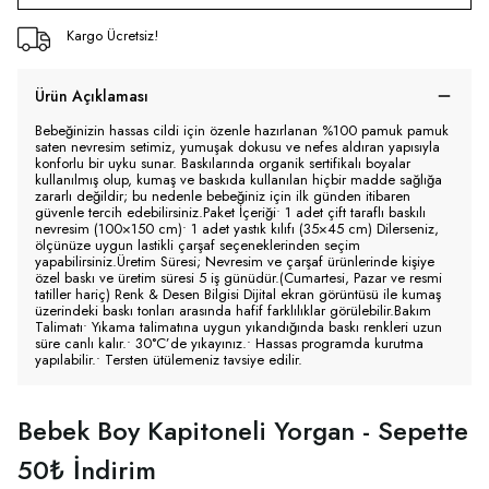
Kargo Ücretsiz!
Ürün Açıklaması
Bebeğinizin hassas cildi için özenle hazırlanan %100 pamuk pamuk
saten nevresim setimiz, yumuşak dokusu ve nefes aldıran yapısıyla
konforlu bir uyku sunar. Baskılarında organik sertifikalı boyalar
kullanılmış olup, kumaş ve baskıda kullanılan hiçbir madde sağlığa
zararlı değildir; bu nedenle bebeğiniz için ilk günden itibaren
güvenle tercih edebilirsiniz.Paket İçeriği• 1 adet çift taraflı baskılı
nevresim (100×150 cm)• 1 adet yastık kılıfı (35×45 cm) Dilerseniz,
ölçünüze uygun lastikli çarşaf seçeneklerinden seçim
yapabilirsiniz.Üretim Süresi; Nevresim ve çarşaf ürünlerinde kişiye
özel baskı ve üretim süresi 5 iş günüdür.(Cumartesi, Pazar ve resmi
tatiller hariç) Renk & Desen Bilgisi Dijital ekran görüntüsü ile kumaş
üzerindeki baskı tonları arasında hafif farklılıklar görülebilir.Bakım
Talimatı• Yıkama talimatına uygun yıkandığında baskı renkleri uzun
süre canlı kalır.• 30°C’de yıkayınız.• Hassas programda kurutma
yapılabilir.• Tersten ütülemeniz tavsiye edilir.
Bebek Boy Kapitoneli Yorgan - Sepette
50₺ İndirim