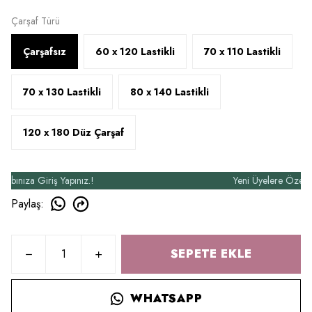
Çarşaf Türü
Çarşafsız
60 x 120 Lastikli
70 x 110 Lastikli
70 x 130 Lastikli
80 x 140 Lastikli
120 x 180 Düz Çarşaf
ıza Giriş Yapınız.!
Yeni Üyelere Özel 50₺ İ
Paylaş
:
SEPETE EKLE
WHATSAPP