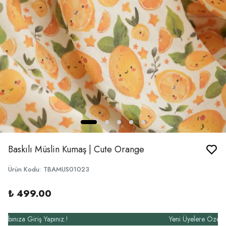
Baskılı Müslin Kumaş | Cute Orange
Ürün Kodu
:
TBAMUS01023
₺ 499.00
za Giriş Yapınız.!
Yeni Üyelere Özel 50₺ İn