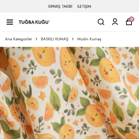
SİPARİŞ TAKİBİ
İLETİŞİM
0
Ana Kategoriler
BASKILI KUMAŞ
Müslin Kumaş