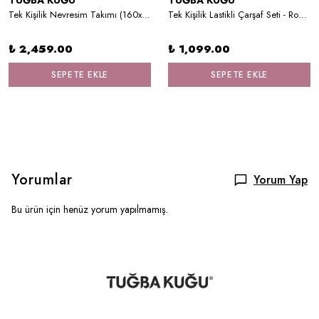
TUĞBA KUĞU
TUĞBA KUĞU
Tek Kişilik Nevresim Takımı (160x220) - Little Deer Series - I Harfi
Tek Kişilik Lastikli Çarşaf Seti - Royal Series - Flower Dream
₺ 2,459.00
₺ 1,099.00
SEPETE EKLE
SEPETE EKLE
Yorumlar
Yorum Yap
Bu ürün için henüz yorum yapılmamış.