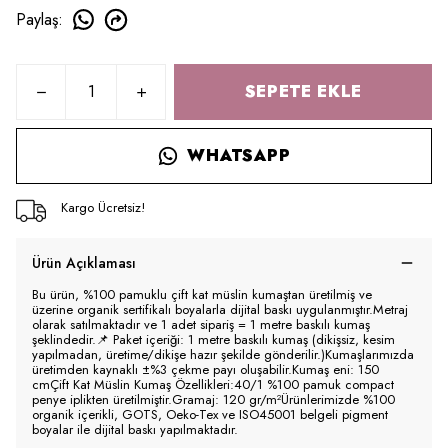
Paylaş
:
SEPETE EKLE
WHATSAPP
Kargo Ücretsiz!
Ürün Açıklaması
Bu ürün, %100 pamuklu çift kat müslin kumaştan üretilmiş ve
üzerine organik sertifikalı boyalarla dijital baskı uygulanmıştır.Metraj
olarak satılmaktadır ve 1 adet sipariş = 1 metre baskılı kumaş
şeklindedir.📌 Paket içeriği: 1 metre baskılı kumaş (dikişsiz, kesim
yapılmadan, üretime/dikişe hazır şekilde gönderilir.)Kumaşlarımızda
üretimden kaynaklı ±%3 çekme payı oluşabilir.Kumaş eni: 150
cmÇift Kat Müslin Kumaş Özellikleri:40/1 %100 pamuk compact
penye iplikten üretilmiştir.Gramaj: 120 gr/m²Ürünlerimizde %100
organik içerikli, GOTS, Oeko-Tex ve ISO45001 belgeli pigment
boyalar ile dijital baskı yapılmaktadır.