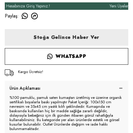
esabınıza Giriş Yapınız.!
Yeni Üyelere Özel
Paylaş
:
Stoğa Gelince Haber Ver
WHATSAPP
Kargo Ücretsiz!
Ürün Açıklaması
%100 pamuklu, pamuk saten kumaştan üretilmiş ve üzerine organik
sertifikalı boyalarla baskı yapılmıştır Paket İçeriği: 100x150 cm
nevresim ve 35x45 cm yastık kılıfı şeklindedir. Kumaşında ve
baskısında kullanılan hiç bir madde sağlığa zararlı değildir,
dolayısıyla bebeğiniz için ilk günden itibaren gönül rahatlığıyla
kullanabilirsiniz. Bu kategoride yer alan ürünlerde estetik ve görsel
kusurlar bulunabilir. Outlet Ürünlerde değişim ve iade hakkı
bulunmamaktadır.