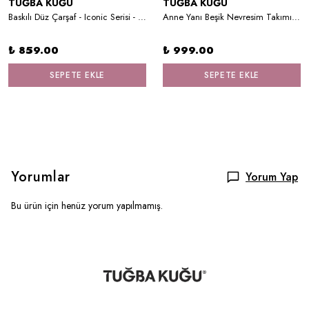
TUĞBA KUĞU
TUĞBA KUĞU
Baskılı Düz Çarşaf - Iconic Serisi - Girl Dream
Anne Yanı Beşik Nevresim Takımı (60x100) - Iconic Serisi - Pembe Çelenkli Tavşan
₺ 859.00
₺ 999.00
SEPETE EKLE
SEPETE EKLE
Yorumlar
Yorum Yap
Bu ürün için henüz yorum yapılmamış.