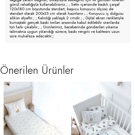
gönül rahatlığıyla kullanabilirsiniz.; ; Setin içerisinde baskılı çarşaf
120x180 cm boyutunda standart, başucu koruyucu ölçüsü de
standart olarak 200x35 cm olarak hazırlanır.; ; Koruyucu iç dolgusu
silikon elyaftır.; ; Kalınlığı yaklaşık 2 cmdir.; ; Dijital ekran renkleriyle
kumaştaki gerçek baskı tonları arasında kabul edilebilir oranlarda
ton farkı çıkabilir.; ; Ürünlerimiz, beraberinde gönderilen yıkama
talimatına uygun yıkandığı sürece, baskı rengini ve kalitesini uzun
süre muhafaza edecektir.;
Önerilen Ürünler