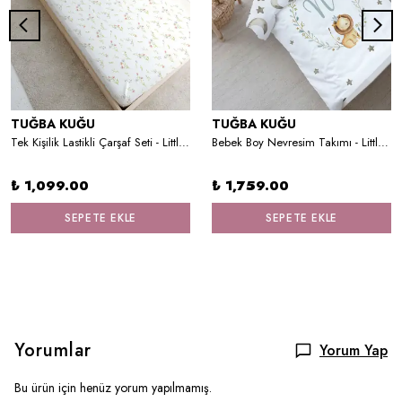
TUĞBA KUĞU
TUĞBA KUĞU
Tek Kişilik Lastikli Çarşaf Seti - Little Deer Series - F Harfi
Bebek Boy Nevresim Takımı - Little Lion Series - N Harfi
₺ 1,099.00
₺ 1,759.00
SEPETE EKLE
SEPETE EKLE
Yorumlar
Yorum Yap
Bu ürün için henüz yorum yapılmamış.