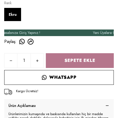
Renk
Ekru
abınıza Giriş Yapınız.!
Yeni Üyelere Özel 5
Paylaş
:
SEPETE EKLE
WHATSAPP
Kargo Ücretsiz!
Ürün Açıklaması
Ürünlerimizin kumaşında ve baskısında kullanılan hiç bir madde
sağlığa zararlı değildir, dolayısıyla bebeğiniz için ilk günden itibaren