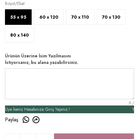
Boyut/Ebat
55 x 95
60 x 120
70 x 110
70 x 130
80 x 140
Ürünün Üzerine İsim Yazılmasını
İstiyorsanız, bu alana yazabilirsiniz.
0
/
 İseniz Hesabınıza Giriş Yapınız.!
Yeni Üye
Paylaş
: