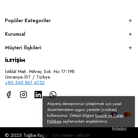
Popüler Kategoriler
Kurumsal
Müşteri İlişkileri
İLETİŞİM
İstiklal Mah. Mihraç Sok. No:17-19B
Ümraniye-İST / Türkiye
+90 545 861 4732
Alışveriş deneyiminizi iyileştirmek için yasal
düzenlemelere uygun çerezler (cookies)
kullanıyoruz. Detaylı bilgiye
Gizlilik ve Çerez
Politikası
sayfamızdan erişebilirsiniz.
Anladım
© 2025 Tuğba Kuğu - Tüm hakları saklıdır.