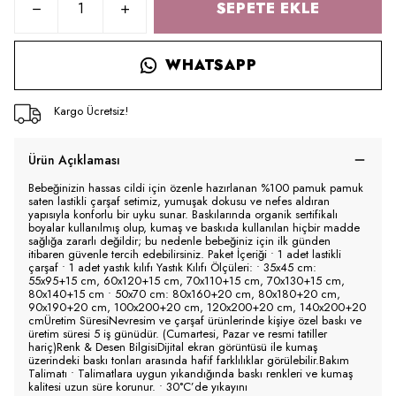
SEPETE EKLE
WHATSAPP
Kargo Ücretsiz!
Ürün Açıklaması
Bebeğinizin hassas cildi için özenle hazırlanan %100 pamuk pamuk
saten lastikli çarşaf setimiz, yumuşak dokusu ve nefes aldıran
yapısıyla konforlu bir uyku sunar. Baskılarında organik sertifikalı
boyalar kullanılmış olup, kumaş ve baskıda kullanılan hiçbir madde
sağlığa zararlı değildir; bu nedenle bebeğiniz için ilk günden
itibaren güvenle tercih edebilirsiniz. Paket İçeriği • 1 adet lastikli
çarşaf • 1 adet yastık kılıfı Yastık Kılıfı Ölçüleri: • 35x45 cm:
55x95+15 cm, 60x120+15 cm, 70x110+15 cm, 70x130+15 cm,
80x140+15 cm • 50x70 cm: 80x160+20 cm, 80x180+20 cm,
90x190+20 cm, 100x200+20 cm, 120x200+20 cm, 140x200+20
cmÜretim SüresiNevresim ve çarşaf ürünlerinde kişiye özel baskı ve
üretim süresi 5 iş günüdür. (Cumartesi, Pazar ve resmi tatiller
hariç)Renk & Desen BilgisiDijital ekran görüntüsü ile kumaş
üzerindeki baskı tonları arasında hafif farklılıklar görülebilir.Bakım
Talimatı • Talimatlara uygun yıkandığında baskı renkleri ve kumaş
kalitesi uzun süre korunur. • 30°C’de yıkayını