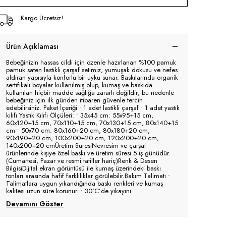
Kargo Ücretsiz!
Ürün Açıklaması
Bebeğinizin hassas cildi için özenle hazırlanan %100 pamuk
pamuk saten lastikli çarşaf setimiz, yumuşak dokusu ve nefes
aldıran yapısıyla konforlu bir uyku sunar. Baskılarında organik
sertifikalı boyalar kullanılmış olup, kumaş ve baskıda
kullanılan hiçbir madde sağlığa zararlı değildir; bu nedenle
bebeğiniz için ilk günden itibaren güvenle tercih
edebilirsiniz. Paket İçeriği • 1 adet lastikli çarşaf • 1 adet yastık
kılıfı Yastık Kılıfı Ölçüleri: • 35x45 cm: 55x95+15 cm,
60x120+15 cm, 70x110+15 cm, 70x130+15 cm, 80x140+15
cm • 50x70 cm: 80x160+20 cm, 80x180+20 cm,
90x190+20 cm, 100x200+20 cm, 120x200+20 cm,
140x200+20 cmÜretim SüresiNevresim ve çarşaf
ürünlerinde kişiye özel baskı ve üretim süresi 5 iş günüdür.
(Cumartesi, Pazar ve resmi tatiller hariç)Renk & Desen
BilgisiDijital ekran görüntüsü ile kumaş üzerindeki baskı
tonları arasında hafif farklılıklar görülebilir.Bakım Talimatı •
Talimatlara uygun yıkandığında baskı renkleri ve kumaş
kalitesi uzun süre korunur. • 30°C’de yıkayını
Devamını Göster