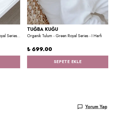
TUĞBA KUĞU
TUĞB
Bebek Boy Nevresim Takımı - Pink Royal Series - İ Harfi
Organik Tulum - Green Royal Series - I Harfi
₺ 699.00
₺ 1,
SEPETE EKLE
Yorum Yap