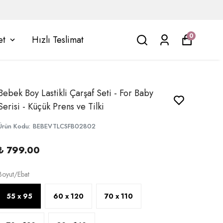
0
et
Hızlı Teslimat
Bebek Boy Lastikli Çarşaf Seti - For Baby
Serisi - Küçük Prens ve Tilki
Ürün Kodu
:
BEBEVTLCSFB02802
₺ 799.00
Boyut/Ebat
55 x 95
60 x 120
70 x 110