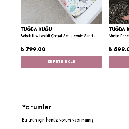
TUĞBA KUĞU
TUĞBA 
Bebek Boy Nevresim Takımı - Little Lion Series - Z Harfi
Bebek Boy Lastikli Çarşaf Seti - Iconic Serisi - Uykucu Koala
Müslin Panço
₺ 799.00
₺ 699.
SEPETE EKLE
Yorumlar
Bu ürün için henüz yorum yapılmamış.