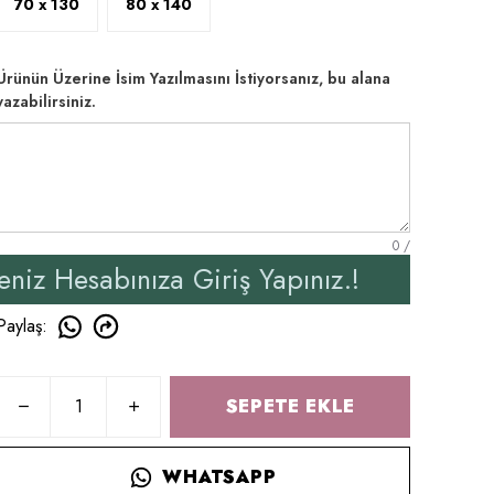
70 x 130
80 x 140
Ürünün Üzerine İsim Yazılmasını İstiyorsanız, bu alana
yazabilirsiniz.
0
/
ıza Giriş Yapınız.!
Yeni
Paylaş
:
SEPETE EKLE
WHATSAPP