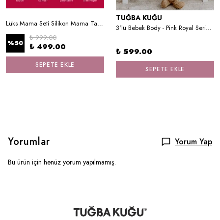
TUĞBA KUĞU
Lüks Mama Seti Silikon Mama Tabağı Mama Önlüğü Mama Kaşığı Ve Mama Çatalı
3'lü Bebek Body - Pink Royal Series - D Harfi
₺ 999.00
%
50
₺ 499.00
₺ 599.00
SEPETE EKLE
SEPETE EKLE
Yorumlar
Yorum Yap
Bu ürün için henüz yorum yapılmamış.