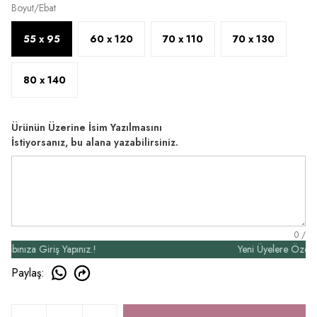
Boyut/Ebat
55 x 95
60 x 120
70 x 110
70 x 130
80 x 140
Ürünün Üzerine İsim Yazılmasını
İstiyorsanız, bu alana yazabilirsiniz.
0
/
ıza Giriş Yapınız.!
Yeni Üyelere Özel 50₺ İ
Paylaş
: