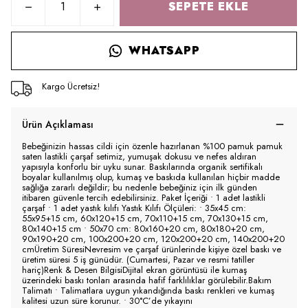
SEPETE EKLE
WHATSAPP
Kargo Ücretsiz!
Ürün Açıklaması
Bebeğinizin hassas cildi için özenle hazırlanan %100 pamuk pamuk
saten lastikli çarşaf setimiz, yumuşak dokusu ve nefes aldıran
yapısıyla konforlu bir uyku sunar. Baskılarında organik sertifikalı
boyalar kullanılmış olup, kumaş ve baskıda kullanılan hiçbir madde
sağlığa zararlı değildir; bu nedenle bebeğiniz için ilk günden
itibaren güvenle tercih edebilirsiniz. Paket İçeriği • 1 adet lastikli
çarşaf • 1 adet yastık kılıfı Yastık Kılıfı Ölçüleri: • 35x45 cm:
55x95+15 cm, 60x120+15 cm, 70x110+15 cm, 70x130+15 cm,
80x140+15 cm • 50x70 cm: 80x160+20 cm, 80x180+20 cm,
90x190+20 cm, 100x200+20 cm, 120x200+20 cm, 140x200+20
cmÜretim SüresiNevresim ve çarşaf ürünlerinde kişiye özel baskı ve
üretim süresi 5 iş günüdür. (Cumartesi, Pazar ve resmi tatiller
hariç)Renk & Desen BilgisiDijital ekran görüntüsü ile kumaş
üzerindeki baskı tonları arasında hafif farklılıklar görülebilir.Bakım
Talimatı • Talimatlara uygun yıkandığında baskı renkleri ve kumaş
kalitesi uzun süre korunur. • 30°C’de yıkayını