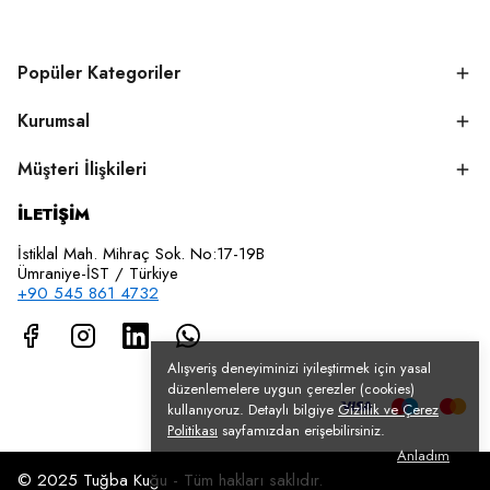
Popüler Kategoriler
Kurumsal
Müşteri İlişkileri
İLETİŞİM
İstiklal Mah. Mihraç Sok. No:17-19B
Ümraniye-İST / Türkiye
+90 545 861 4732
Alışveriş deneyiminizi iyileştirmek için yasal
düzenlemelere uygun çerezler (cookies)
kullanıyoruz. Detaylı bilgiye
Gizlilik ve Çerez
Politikası
sayfamızdan erişebilirsiniz.
Anladım
© 2025 Tuğba Kuğu - Tüm hakları saklıdır.