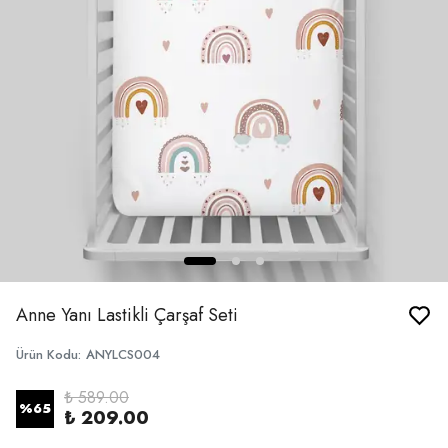
Anne Yanı Lastikli Çarşaf Seti
Ürün Kodu
:
ANYLCS004
₺ 589.00
%
65
₺ 209.00