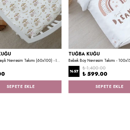
KUĞU
TUĞBA KUĞU
Anne Yanı Beşik Nevresim Takımı (60x100) - Iconic Serisi - Fresh Lemon
Bebek Boy Nevresim Takımı - 100x
₺ 1,400.00
%
57
00
₺ 599.00
SEPETE EKLE
SEPETE EKLE