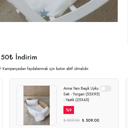
 50₺ İndirim
ala! Kampanyadan faydalanmak için buton aktif olmalıdır.
Anne Yanı Beşik Uyku
Seti - Yorgan (55X95)
- Yastık (25X45)
%
9
₺ 559.00
₺ 509.00