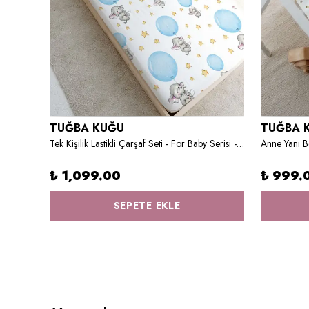
TUĞBA KUĞU
TUĞBA 
Harfi
Tek Kişilik Lastikli Çarşaf Seti - For Baby Serisi - Mavi Büyük Balonlu Fil
₺ 1,099.00
₺ 999.
SEPETE EKLE