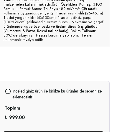
malzemeleri kullanılmaktadır.Ürün Özellikleri• Kumaş: %100
Pamuk – Pamuk Saten• Tel Sayısı: 82 tel/cm²• Çift taraflı
kullanıma uygundur.Set İçeriği• 1 adet yastık kılıfı (25x45cm)•
1 adet yorgan kılıfı (60x100cm)• 1 adet lastiksiz çarşaf
(100x120cm) şeklindedir. Üretim Süresi - Nevresim ve çarşaf
ürünlerinde kişiye özel baskı ve üretim süresi 5 iş günüdür.
(Cumartesi & Pazar, Resmi tatiller hariç); Bakım Talimatı•
30°C’de yıkayınız.• Hassas kurutma yapılabilir.• Tersten
ütülemeniz tavsiye edilir.
İncelediğiniz ürün ile birlikte bu ürünler de sepetinize
eklenecektir!
Toplam
₺ 999.00