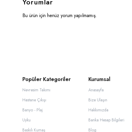
Yorumlar
Bu ürün için henüz yorum yapılmamış.
Popüler Kategoriler
Kurumsal
Nevresim Takımı
Anasayfa
Hastane Çıkışı
Bize Ulaşın
Banyo - Plaj
Hakkımızda
Uyku
Banka Hesap Bilgileri
Baskılı Kumaş
Blog