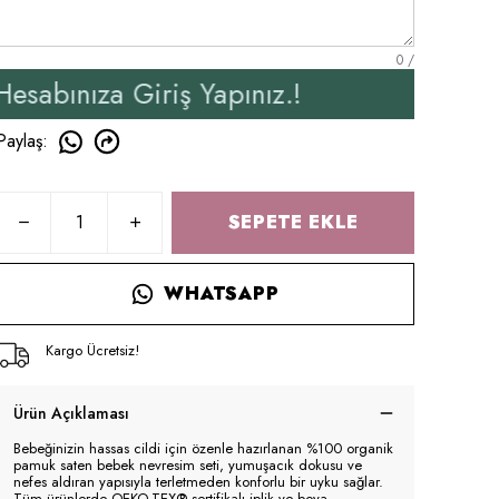
0
/
iriş Yapınız.!
Yeni Üye
Paylaş
:
SEPETE EKLE
WHATSAPP
Kargo Ücretsiz!
Ürün Açıklaması
Bebeğinizin hassas cildi için özenle hazırlanan %100 organik
pamuk saten bebek nevresim seti, yumuşacık dokusu ve
nefes aldıran yapısıyla terletmeden konforlu bir uyku sağlar.
Tüm ürünlerde OEKO-TEX® sertifikalı iplik ve boya