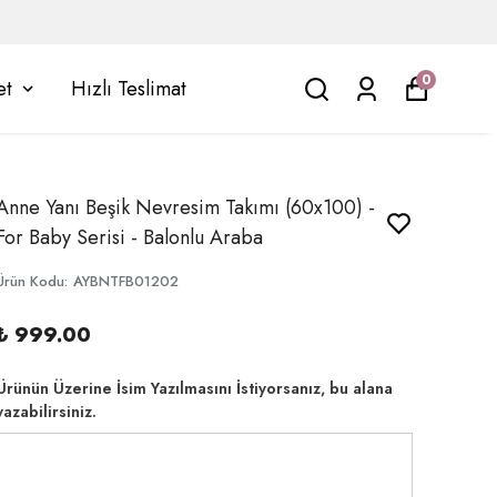
0
et
Hızlı Teslimat
Anne Yanı Beşik Nevresim Takımı (60x100) -
For Baby Serisi - Balonlu Araba
Ürün Kodu
:
AYBNTFB01202
₺ 999.00
Ürünün Üzerine İsim Yazılmasını İstiyorsanız, bu alana
yazabilirsiniz.