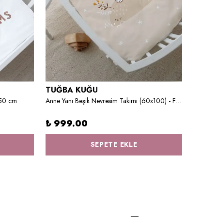
TUĞBA KUĞU
TUĞB
150 cm
Anne Yanı Beşik Nevresim Takımı (60x100) - For Baby Serisi - Kahverengi Atkılı Ayı
₺ 999.00
₺ 1,
SEPETE EKLE