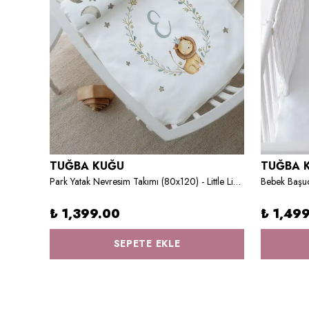
TUĞBA KUĞU
TUĞBA 
Bebek Boy Nevresim Takımı - Iconic Serisi - Pink Flowers
Park Yatak Nevresim Takımı (80x120) - Little Lion Series - E Harfi
₺ 1,399.00
₺ 1,49
SEPETE EKLE