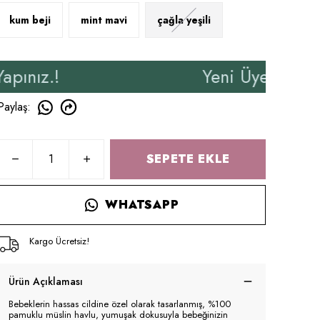
kum beji
mint mavi
çağla yeşili
Yeni Üyelere Özel 50₺ İnd
Paylaş
:
SEPETE EKLE
WHATSAPP
Kargo Ücretsiz!
Ürün Açıklaması
Bebeklerin hassas cildine özel olarak tasarlanmış, %100
pamuklu müslin havlu, yumuşak dokusuyla bebeğinizin