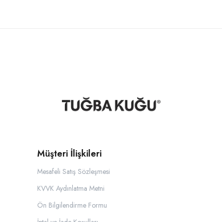
Müşteri İlişkileri
Mesafeli Satış Sözleşmesi
KVVK Aydınlatma Metni
Ön Bilgilendirme Formu