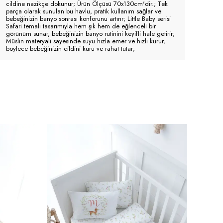
cildine nazikçe dokunur; Ürün Ölçüsü 70x130cm'dir.; Tek
parça olarak sunulan bu havlu, pratik kullanım sağlar ve
bebeğinizin banyo sonrası konforunu artırır; Little Baby serisi
Safari temalı tasarımıyla hem şık hem de eğlenceli bir
görünüm sunar, bebeğinizin banyo rutinini keyifli hale getirir;
Müslin materyali sayesinde suyu hızla emer ve hızlı kurur,
böylece bebeğinizin cildini kuru ve rahat tutar;