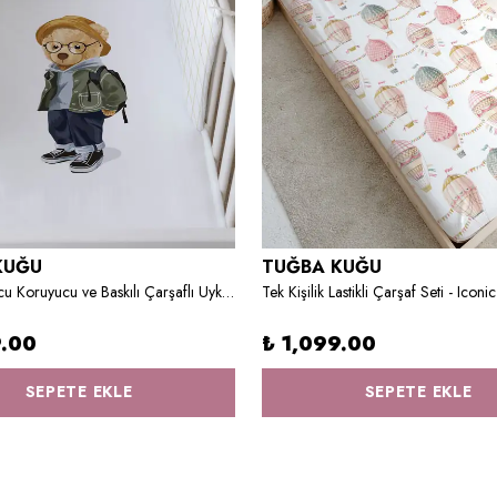
KUĞU
TUĞBA KUĞU
Bebek Başucu Koruyucu ve Baskılı Çarşaflı Uyku Seti - Pure Baby Serisi - Gözlüklü Ayıcık
9.00
₺ 1,099.00
SEPETE EKLE
SEPETE EKLE