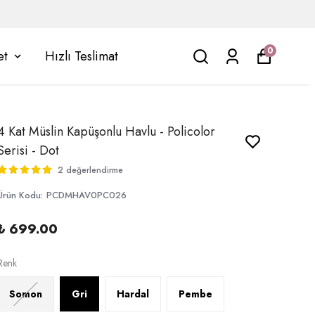
0
et
Hızlı Teslimat
4 Kat Müslin Kapüşonlu Havlu - Policolor
Serisi - Dot
2 değerlendirme
Ürün Kodu
:
PCDMHAV0PC026
₺ 699.00
Renk
Somon
Gri
Hardal
Pembe