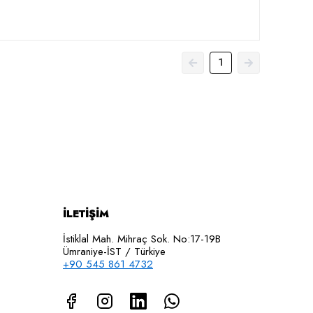
1
İLETİŞİM
İstiklal Mah. Mihraç Sok. No:17-19B
Ümraniye-İST / Türkiye
+90 545 861 4732