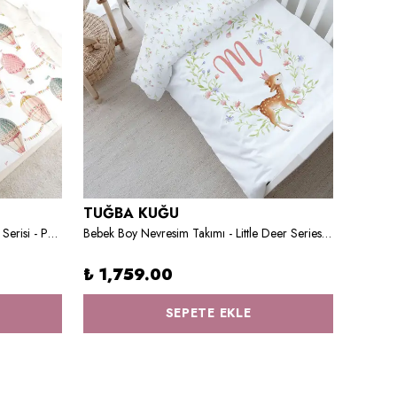
TUĞBA KUĞU
TUĞB
Tek Kişilik Lastikli Çarşaf Seti - Iconic Serisi - Pembe Uçan Balon
Bebek Boy Nevresim Takımı - Little Deer Series - M Harfi
3'lü Beb
₺ 1,759.00
₺ 59
SEPETE EKLE