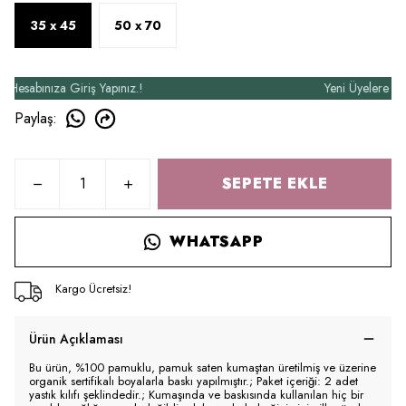
35 x 45
50 x 70
abınıza Giriş Yapınız.!
Yeni Üyelere Özel 5
Paylaş
:
SEPETE EKLE
WHATSAPP
Kargo Ücretsiz!
Ürün Açıklaması
Bu ürün, %100 pamuklu, pamuk saten kumaştan üretilmiş ve üzerine
organik sertifikalı boyalarla baskı yapılmıştır.; Paket içeriği: 2 adet
yastık kılıfı şeklindedir.; Kumaşında ve baskısında kullanılan hiç bir