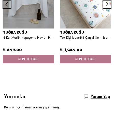
TUĞBA KUĞU
TUĞBA KUĞU
4 Kat Müslin Kapüşonlu Havlu - Harf Serisi - Little Lion
Tek Kişilik Lastikli Çarşaf Seti - Iconic Serisi - Şirin Pembe Dünya
₺ 699.00
₺ 1,259.00
SEPETE EKLE
SEPETE EKLE
Yorumlar
Yorum Yap
Bu ürün için henüz yorum yapılmamış.