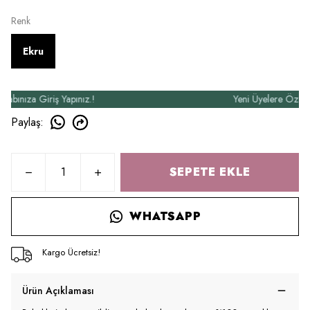
Renk
Ekru
nıza Giriş Yapınız.!
Yeni Üyelere Özel 50₺ 
Paylaş
:
SEPETE EKLE
WHATSAPP
Kargo Ücretsiz!
Ürün Açıklaması