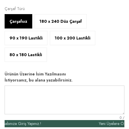
Çarşaf Türü
Çarşafsız
180 x 240 Düz Çarşaf
90 x 190 Lastikli
100 x 200 Lastikli
80 x 180 Lastikli
Ürünün Üzerine İsim Yazılmasını
İstiyorsanız, bu alana yazabilirsiniz.
0
/
ıza Giriş Yapınız.!
Yeni Üyelere Özel 50₺ İ