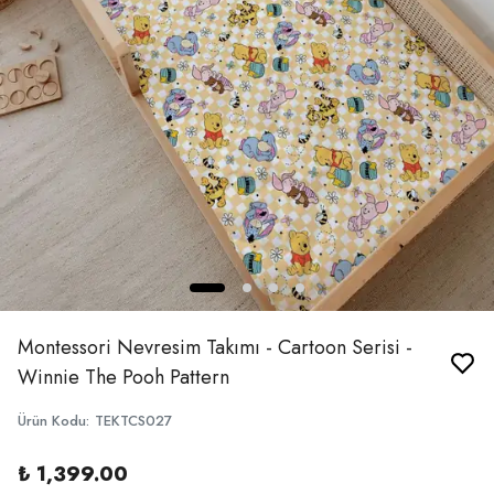
Montessori Nevresim Takımı - Cartoon Serisi -
Winnie The Pooh Pattern
Ürün Kodu
:
TEKTCS027
₺ 1,399.00