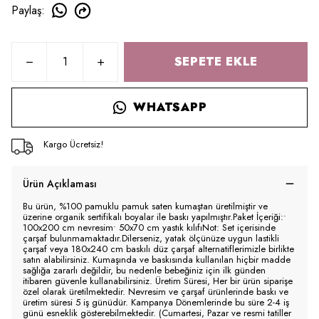
Paylaş
:
SEPETE EKLE
WHATSAPP
Kargo Ücretsiz!
Ürün Açıklaması
Bu ürün, %100 pamuklu pamuk saten kumaştan üretilmiştir ve
üzerine organik sertifikalı boyalar ile baskı yapılmıştır.Paket İçeriği:•
100x200 cm nevresim• 50x70 cm yastık kılıfıNot: Set içerisinde
çarşaf bulunmamaktadır.Dilerseniz, yatak ölçünüze uygun lastikli
çarşaf veya 180x240 cm baskılı düz çarşaf alternatiflerimizle birlikte
satın alabilirsiniz. Kumaşında ve baskısında kullanılan hiçbir madde
sağlığa zararlı değildir, bu nedenle bebeğiniz için ilk günden
itibaren güvenle kullanabilirsiniz. Üretim Süresi, Her bir ürün siparişe
özel olarak üretilmektedir. Nevresim ve çarşaf ürünlerinde baskı ve
üretim süresi 5 iş günüdür. Kampanya Dönemlerinde bu süre 2-4 iş
günü esneklik gösterebilmektedir. (Cumartesi, Pazar ve resmi tatiller