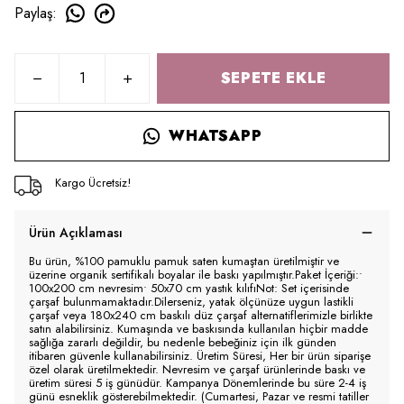
Paylaş
:
SEPETE EKLE
WHATSAPP
Kargo Ücretsiz!
Ürün Açıklaması
Bu ürün, %100 pamuklu pamuk saten kumaştan üretilmiştir ve
üzerine organik sertifikalı boyalar ile baskı yapılmıştır.Paket İçeriği:•
100x200 cm nevresim• 50x70 cm yastık kılıfıNot: Set içerisinde
çarşaf bulunmamaktadır.Dilerseniz, yatak ölçünüze uygun lastikli
çarşaf veya 180x240 cm baskılı düz çarşaf alternatiflerimizle birlikte
satın alabilirsiniz. Kumaşında ve baskısında kullanılan hiçbir madde
sağlığa zararlı değildir, bu nedenle bebeğiniz için ilk günden
itibaren güvenle kullanabilirsiniz. Üretim Süresi, Her bir ürün siparişe
özel olarak üretilmektedir. Nevresim ve çarşaf ürünlerinde baskı ve
üretim süresi 5 iş günüdür. Kampanya Dönemlerinde bu süre 2-4 iş
günü esneklik gösterebilmektedir. (Cumartesi, Pazar ve resmi tatiller