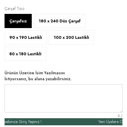
Çarşaf Türü
Çarşafsız
180 x 240 Düz Çarşaf
90 x 190 Lastikli
100 x 200 Lastikli
80 x 180 Lastikli
Ürünün Üzerine İsim Yazılmasını
İstiyorsanız, bu alana yazabilirsiniz.
0
/
nıza Giriş Yapınız.!
Yeni Üyelere Özel 50₺ 