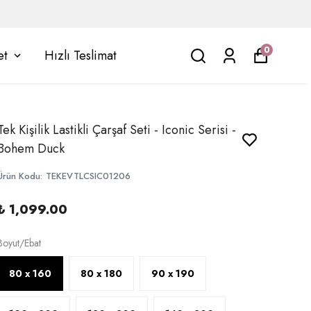
0
et
Hızlı Teslimat
Tek Kişilik Lastikli Çarşaf Seti - Iconic Serisi -
Bohem Duck
Ürün Kodu
:
TEKEVTLCSIC01206
₺ 1,099.00
Boyut/Ebat
80 x 160
80 x 180
90 x 190