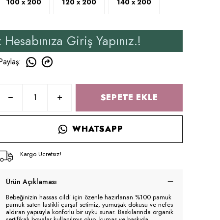
100 x 200
120 x 200
140 x 200
a Giriş Yapınız.!
Yeni Ü
Paylaş
:
SEPETE EKLE
WHATSAPP
Kargo Ücretsiz!
Ürün Açıklaması
Bebeğinizin hassas cildi için özenle hazırlanan %100 pamuk
pamuk saten lastikli çarşaf setimiz, yumuşak dokusu ve nefes
aldıran yapısıyla konforlu bir uyku sunar. Baskılarında organik
sertifikalı boyalar kullanılmış olup, kumaş ve baskıda