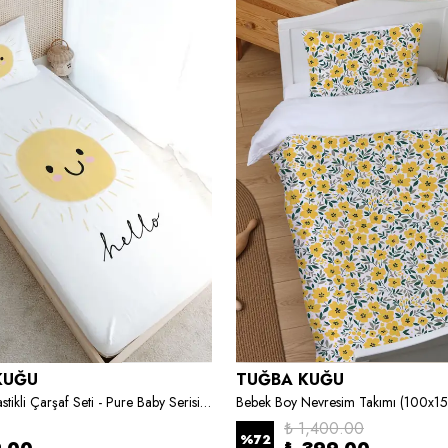
KUĞU
TUĞBA KUĞU
Tek Kişilik Lastikli Çarşaf Seti - Pure Baby Serisi - Gülen Güneş
Bebek Boy Nevresim Takımı (100x1
₺ 1,400.00
%
72