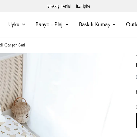
SİPARİŞ TAKİBİ
İLETİŞİM
Uyku
Banyo - Plaj
Baskılı Kumaş
Outl
kli Çarşaf Seti