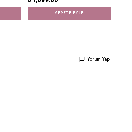
₺ 1,099.00
₺ 59
SEPETE EKLE
Yorum Yap