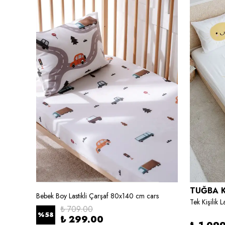
TUĞBA 
Bebek Boy Lastikli Çarşaf 80x140 cm cars
Montessori Nevresim Takımı - Iconic Serisi - Kış Çamları
₺ 709.00
%
58
₺ 299.00