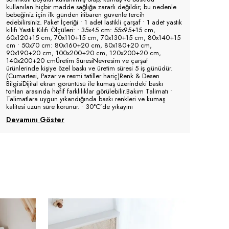
kullanılan hiçbir madde sağlığa zararlı değildir; bu nedenle
bebeğiniz için ilk günden itibaren güvenle tercih
edebilirsiniz. Paket İçeriği • 1 adet lastikli çarşaf • 1 adet yastık
kılıfı Yastık Kılıfı Ölçüleri: • 35x45 cm: 55x95+15 cm,
60x120+15 cm, 70x110+15 cm, 70x130+15 cm, 80x140+15
cm • 50x70 cm: 80x160+20 cm, 80x180+20 cm,
90x190+20 cm, 100x200+20 cm, 120x200+20 cm,
140x200+20 cmÜretim SüresiNevresim ve çarşaf
ürünlerinde kişiye özel baskı ve üretim süresi 5 iş günüdür.
(Cumartesi, Pazar ve resmi tatiller hariç)Renk & Desen
BilgisiDijital ekran görüntüsü ile kumaş üzerindeki baskı
tonları arasında hafif farklılıklar görülebilir.Bakım Talimatı •
Talimatlara uygun yıkandığında baskı renkleri ve kumaş
kalitesi uzun süre korunur. • 30°C’de yıkayını
Devamını Göster