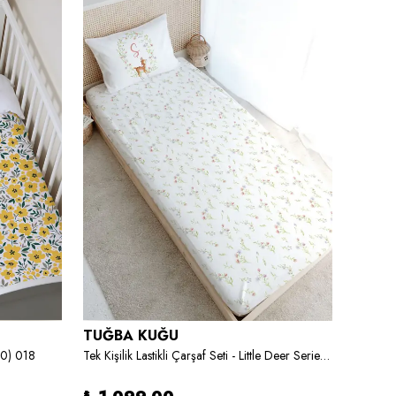
TUĞBA KUĞU
TUĞB
50) 018
Tek Kişilik Lastikli Çarşaf Seti - Little Deer Series - Ş Harfi
3'lü Beb