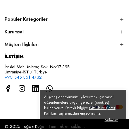
Popüler Kategoriler
Kurumsal
Müşteri İlişkileri
İLETİŞİM
İstiklal Mah. Mihraç Sok. No:17-19B
Ümraniye-İST / Türkiye
+90 545 861 4732
Alışveriş deneyiminizi iyileştirmek için yasal
düzenlemelere uygun çerezler (cookies)
kullanıyoruz. Detaylı bilgiye
Gizlilik ve Çerez
Politikası
sayfamızdan erişebilirsiniz.
Anladım
© 2025 Tuğba Kuğu - Tüm hakları saklıdır.