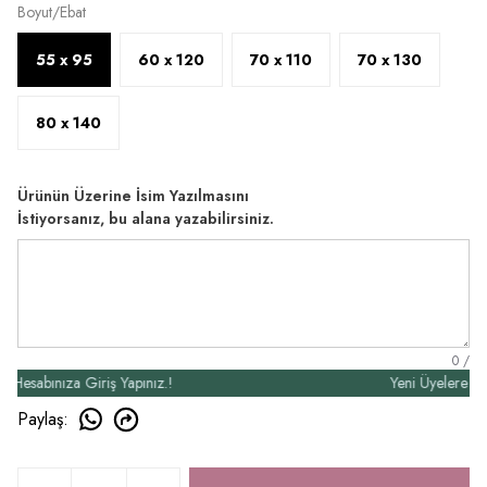
Boyut/Ebat
55 x 95
60 x 120
70 x 110
70 x 130
80 x 140
Ürünün Üzerine İsim Yazılmasını
İstiyorsanız, bu alana yazabilirsiniz.
0
/
abınıza Giriş Yapınız.!
Yeni Üyelere Özel 5
Paylaş
: