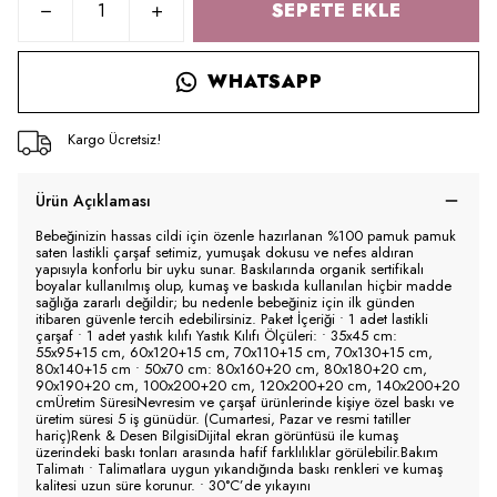
SEPETE EKLE
WHATSAPP
Kargo Ücretsiz!
Ürün Açıklaması
Bebeğinizin hassas cildi için özenle hazırlanan %100 pamuk pamuk
saten lastikli çarşaf setimiz, yumuşak dokusu ve nefes aldıran
yapısıyla konforlu bir uyku sunar. Baskılarında organik sertifikalı
boyalar kullanılmış olup, kumaş ve baskıda kullanılan hiçbir madde
sağlığa zararlı değildir; bu nedenle bebeğiniz için ilk günden
itibaren güvenle tercih edebilirsiniz. Paket İçeriği • 1 adet lastikli
çarşaf • 1 adet yastık kılıfı Yastık Kılıfı Ölçüleri: • 35x45 cm:
55x95+15 cm, 60x120+15 cm, 70x110+15 cm, 70x130+15 cm,
80x140+15 cm • 50x70 cm: 80x160+20 cm, 80x180+20 cm,
90x190+20 cm, 100x200+20 cm, 120x200+20 cm, 140x200+20
cmÜretim SüresiNevresim ve çarşaf ürünlerinde kişiye özel baskı ve
üretim süresi 5 iş günüdür. (Cumartesi, Pazar ve resmi tatiller
hariç)Renk & Desen BilgisiDijital ekran görüntüsü ile kumaş
üzerindeki baskı tonları arasında hafif farklılıklar görülebilir.Bakım
Talimatı • Talimatlara uygun yıkandığında baskı renkleri ve kumaş
kalitesi uzun süre korunur. • 30°C’de yıkayını