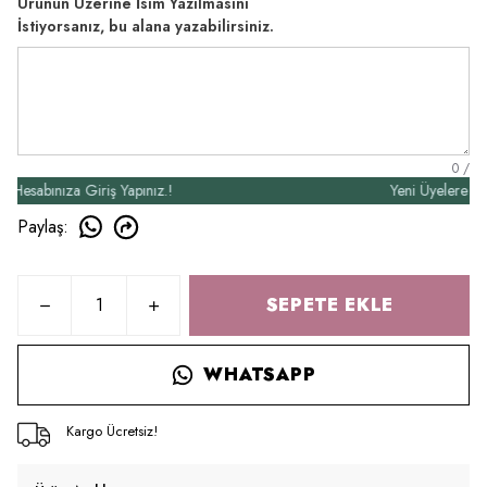
Ürünün Üzerine İsim Yazılmasını
İstiyorsanız, bu alana yazabilirsiniz.
0
/
bınıza Giriş Yapınız.!
Yeni Üyelere Özel 50
Paylaş
:
SEPETE EKLE
WHATSAPP
Kargo Ücretsiz!