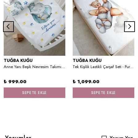
TUĞBA KUĞU
TUĞBA KUĞU
Anne Yanı Beşik Nevresim Takımı (60x100) - For Baby Serisi - Hortumda Uyuyan Mavi Fil
Tek Kişilik Lastikli Çarşaf Seti - Pure Baby Serisi - Uçan Ayı
₺ 999.00
₺ 1,099.00
SEPETE EKLE
SEPETE EKLE