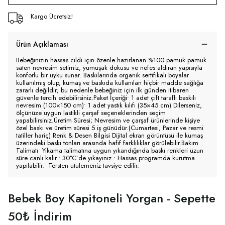
Kargo Ücretsiz!
Ürün Açıklaması
Bebeğinizin hassas cildi için özenle hazırlanan %100 pamuk pamuk
saten nevresim setimiz, yumuşak dokusu ve nefes aldıran yapısıyla
konforlu bir uyku sunar. Baskılarında organik sertifikalı boyalar
kullanılmış olup, kumaş ve baskıda kullanılan hiçbir madde sağlığa
zararlı değildir; bu nedenle bebeğiniz için ilk günden itibaren
güvenle tercih edebilirsiniz.Paket İçeriği• 1 adet çift taraflı baskılı
nevresim (100×150 cm)• 1 adet yastık kılıfı (35×45 cm) Dilerseniz,
ölçünüze uygun lastikli çarşaf seçeneklerinden seçim
yapabilirsiniz.Üretim Süresi; Nevresim ve çarşaf ürünlerinde kişiye
özel baskı ve üretim süresi 5 iş günüdür.(Cumartesi, Pazar ve resmi
tatiller hariç) Renk & Desen Bilgisi Dijital ekran görüntüsü ile kumaş
üzerindeki baskı tonları arasında hafif farklılıklar görülebilir.Bakım
Talimatı• Yıkama talimatına uygun yıkandığında baskı renkleri uzun
süre canlı kalır.• 30°C’de yıkayınız.• Hassas programda kurutma
yapılabilir.• Tersten ütülemeniz tavsiye edilir.
Bebek Boy Kapitoneli Yorgan - Sepette
50₺ İndirim