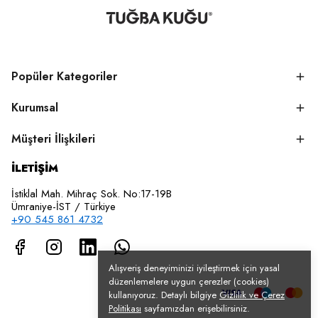
Popüler Kategoriler
Kurumsal
Müşteri İlişkileri
İLETİŞİM
İstiklal Mah. Mihraç Sok. No:17-19B
Ümraniye-İST / Türkiye
+90 545 861 4732
Alışveriş deneyiminizi iyileştirmek için yasal
düzenlemelere uygun çerezler (cookies)
kullanıyoruz. Detaylı bilgiye
Gizlilik ve Çerez
Politikası
sayfamızdan erişebilirsiniz.