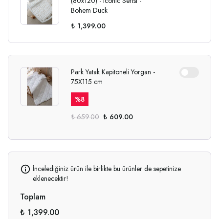
(80x120) - Iconic Serisi -
Bohem Duck
₺ 1,399.00
Park Yatak Kapitoneli Yorgan -
75X115 cm
%
8
₺ 659.00
₺ 609.00
İncelediğiniz ürün ile birlikte bu ürünler de sepetinize
eklenecektir!
Toplam
₺ 1,399.00