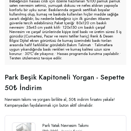
Bebeğinizin hassas cildi için özenle hazırlanan %100 pamuk pamuk
saten nevresim setimiz, yumuşak dokusu ve nefes aldıran yapısıyla
konforlu bir uyku sunar. Baskılarında organik sertifikalı boyalar
kullanılmış olup, kumaş ve baskıda kullanılan hiçbir madde sağlığa
zararlı değildir; bu nedenle bebeğiniz için ilk günden itibaren
güvenle tercih edebilirsiniz.Paket İçeriği• 80x120 cm baskılı
nevresim• 35x45 cm yastık kılıfı• 120x150 cm baskılı çarşaf
Nevresim ve çarşaf ürünlerinde kişiye özel baskı ve üretim süresi 5 iş
günüdür.(Cumartesi, Pazar ve resmi tatiller hariç) Renk & Desen
Bilgisi Dijital ekran görüntüsü ile kumaş üzerindeki baskı tonları
arasında hafif farklılıklar görülebilir.Bakım Talimatı • Talimatlara
uygun yıkandığında baskı renkleri ve kumaş kalitesi uzun süre
korunur.• 30°C’de yıkayınız.• Hassas programda kurutma yapılabilir.•
Tersten ütülemeniz tavsiye edilir.
Park Beşik Kapitoneli Yorgan - Sepette
50₺ İndirim
Nevresim takımı ve yorganı birlikte al, 50₺ indirim fırsatını yakala!
Kampanyadan faydalanmak için buton aktif olmalıdır.
Park Yatak Nevresim Takımı