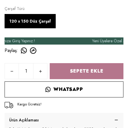
Çarşaf Türü
120 x 150 Düz Çarşaf
 Giriş Yapınız.!
Yeni Üyelere Özel 50₺ İndi
Paylaş
:
SEPETE EKLE
WHATSAPP
Kargo Ücretsiz!
Ürün Açıklaması