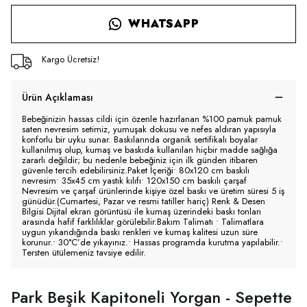
WHATSAPP
Kargo Ücretsiz!
Ürün Açıklaması
Bebeğinizin hassas cildi için özenle hazırlanan %100 pamuk pamuk
saten nevresim setimiz, yumuşak dokusu ve nefes aldıran yapısıyla
konforlu bir uyku sunar. Baskılarında organik sertifikalı boyalar
kullanılmış olup, kumaş ve baskıda kullanılan hiçbir madde sağlığa
zararlı değildir; bu nedenle bebeğiniz için ilk günden itibaren
güvenle tercih edebilirsiniz.Paket İçeriği• 80x120 cm baskılı
nevresim• 35x45 cm yastık kılıfı• 120x150 cm baskılı çarşaf
Nevresim ve çarşaf ürünlerinde kişiye özel baskı ve üretim süresi 5 iş
günüdür.(Cumartesi, Pazar ve resmi tatiller hariç) Renk & Desen
Bilgisi Dijital ekran görüntüsü ile kumaş üzerindeki baskı tonları
arasında hafif farklılıklar görülebilir.Bakım Talimatı • Talimatlara
uygun yıkandığında baskı renkleri ve kumaş kalitesi uzun süre
korunur.• 30°C’de yıkayınız.• Hassas programda kurutma yapılabilir.•
Tersten ütülemeniz tavsiye edilir.
Park Beşik Kapitoneli Yorgan - Sepette