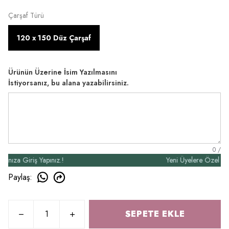
Çarşaf Türü
120 x 150 Düz Çarşaf
Ürünün Üzerine İsim Yazılmasını
İstiyorsanız, bu alana yazabilirsiniz.
0
/
a Giriş Yapınız.!
Yeni Üyelere Özel 50₺ İnd
Paylaş
:
SEPETE EKLE