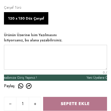
Çarşaf Türü
120 x 150 Düz Çarşaf
Ürünün Üzerine İsim Yazılmasını
İstiyorsanız, bu alana yazabilirsiniz.
0
/
ınıza Giriş Yapınız.!
Yeni Üyelere Özel 50₺
Paylaş
:
SEPETE EKLE