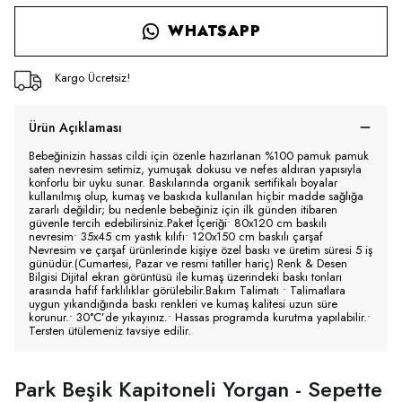
WHATSAPP
Kargo Ücretsiz!
Ürün Açıklaması
Bebeğinizin hassas cildi için özenle hazırlanan %100 pamuk pamuk
saten nevresim setimiz, yumuşak dokusu ve nefes aldıran yapısıyla
konforlu bir uyku sunar. Baskılarında organik sertifikalı boyalar
kullanılmış olup, kumaş ve baskıda kullanılan hiçbir madde sağlığa
zararlı değildir; bu nedenle bebeğiniz için ilk günden itibaren
güvenle tercih edebilirsiniz.Paket İçeriği• 80x120 cm baskılı
nevresim• 35x45 cm yastık kılıfı• 120x150 cm baskılı çarşaf
Nevresim ve çarşaf ürünlerinde kişiye özel baskı ve üretim süresi 5 iş
günüdür.(Cumartesi, Pazar ve resmi tatiller hariç) Renk & Desen
Bilgisi Dijital ekran görüntüsü ile kumaş üzerindeki baskı tonları
arasında hafif farklılıklar görülebilir.Bakım Talimatı • Talimatlara
uygun yıkandığında baskı renkleri ve kumaş kalitesi uzun süre
korunur.• 30°C’de yıkayınız.• Hassas programda kurutma yapılabilir.•
Tersten ütülemeniz tavsiye edilir.
Park Beşik Kapitoneli Yorgan - Sepette