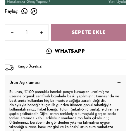
esabınıza Giriş Yapınız.!
Yeni Üyelere Özel
Paylaş
:
SEPETE EKLE
WHATSAPP
Kargo Ücretsiz!
Ürün Açıklaması
Bu ürün, %100 pamuklu interlok penye kumaştan üretilmiş ve
üzerine organik sertifikalı boyalarla baskı yapılmıştır.; Kumaşında ve
baskısında kullanılan hiç bir madde sağlığa zararlı değildir,
dolayısıyla bebeğiniz için ilk günden itibaren gönül rahatlığıyla
kullanabilirsiniz.; Paket İçeriği: Tulum (arkalı-önlü baskı), eldiven ve
şapka şeklindedir. Dijital ekran renkleriyle kumaştaki gerçek baskı
tonları arasında kabul edilebilir oranlarda ton farkı çıkabilir.; ;
Ürünlerimiz, beraberinde gönderilen yıkama talimatına uygun
yıkandığı sürece, baskı rengini ve kalitesini uzun süre muhafaza