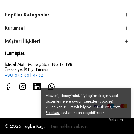
Popüler Kategoriler
Kurumsal
Müşteri İlişkileri
İLETİŞİM
İstiklal Mah. Mihraç Sok. No:17-19B
Ümraniye-İST / Türkiye
+90 545 861 4732
Alışveriş deneyiminizi iyileştirmek için yasal
düzenlemelere uygun çerezler (cookies)
kullanıyoruz. Detaylı bilgiye
Gizlilik ve Çerez
Politikası
sayfamızdan erişebilirsiniz.
Anladım
© 2025 Tuğba Kuğu - Tüm hakları saklıdır.