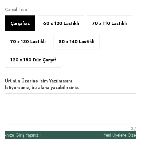
Çarşaf Türü
Çarşafsız
60 x 120 Lastikli
70 x 110 Lastikli
70 x 130 Lastikli
80 x 140 Lastikli
120 x 180 Düz Çarşaf
Ürünün Üzerine İsim Yazılmasını
İstiyorsanız, bu alana yazabilirsiniz.
0
/
a Giriş Yapınız.!
Yeni Üyelere Özel 50₺ İnd