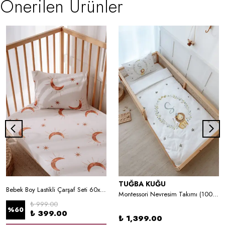
Önerilen Ürünler
TUĞBA KUĞU
Bebek Boy Lastikli Çarşaf Seti 60x120 cm - Boho Moons
Montessori Nevresim Takımı (100x200) - Little Lion Series - S Harfi
₺ 999.00
%
60
₺ 399.00
₺ 1,399.00