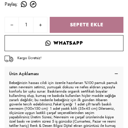
Paylaş
:
SEPETE EKLE
WHATSAPP
Kargo Ücretsiz!
Ürün Açıklaması
Bebeğinizin hassas cildi için özenle hazırlanan %100 pamuk pamuk
saten nevresim setimiz, yumuşak dokusu ve nefes aldıran yapısıyla
konforlu bir uyku sunar. Baskılarında organik sertifikalı boyalar
kullanılmış olup, kumaş ve baskıda kullanılan hiçbir madde sağlığa
zararlı değildir; bu nedenle bebeğiniz için ilk günden itibaren
güvenle tercih edebilirsiniz.Paket İçeriği• 1 adet çift taraflı baskılı
nevresim (100×150 cm)• 1 adet yastık kılıfı (35×45 cm) Dilerseniz,
ölçünüze uygun lastikli çarşaf seçeneklerinden seçim
yapabilirsiniz.Üretim Süresi; Nevresim ve çarşaf ürünlerinde kişiye
özel baskı ve üretim süresi 5 iş günüdür.(Cumartesi, Pazar ve resmi
tatiller hariç) Renk & Desen Bilgisi Dijital ekran görüntüsü ile kumaş